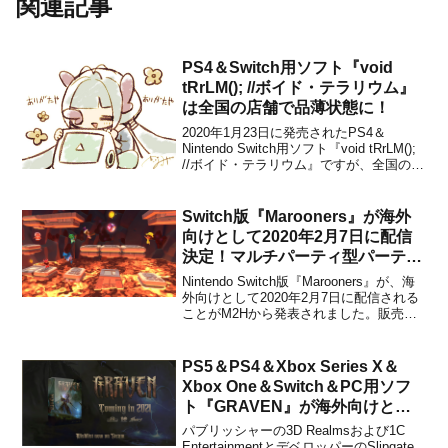
関連記事
PS4＆Switch用ソフト『void
tRrLM(); //ボイド・テラリウム』
は全国の店舗で品薄状態に！
2020年1月23日に発売されたPS4＆
Nintendo Switch用ソフト『void tRrLM();
//ボイド・テラリウム』ですが、全国の店
舗で品薄状態になっていることが日本一
ソフトウェアから報告されました。セブ
ンネットショッピングやビックカメラ、
Switch版『Marooners』が海外
ヨドバシではPS4＆Sw...
向けとして2020年2月7日に配信
決定！マルチパーティ型パーティ
ゲーム
Nintendo Switch版『Marooners』が、海
外向けとして2020年2月7日に配信される
ことがM2Hから発表されました。販売価
格は$14.99に設定されています。本作
は、マリオパーティ風のマルチパーティ
型パーティゲームです。たくさんのパー
PS5＆PS4＆Xbox Series X＆
ティゲームで友達と一緒に遊ぶ...
Xbox One＆Switch＆PC用ソフ
ト『GRAVEN』が海外向けとし
て2021年に発売決定！
パブリッシャーの3D Realmsおよび1C
EntertainmentとデベロッパーのSlipgate