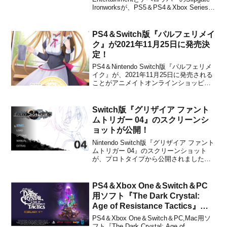
Ironworksが、PS5＆PS4＆Xbox Series X
＆Xbox One＆Nintendo Switch＆PC用ソ
フト『GRAVEN』を海外向けとして2021
年に発...
PS4＆Switch版『パルフェリメイ
ク』が2021年11月25日に発売決
定！
PS4＆Nintendo Switch版『パルフェリメ
イク』が、2021年11月25日に発売される
ことがアニメイトオンラインショッピン
グやAmazon.co.jp(PS4,Switch)、ゲーマ
ーズ、楽天ブックスなどの通販サイトの
リストで判明しました。販売価格は通常
Switch版『グリザイア ファント
版が7,678...
ムトリガー 04』のスクリーンシ
ョットが公開！
Nintendo Switch版『グリザイア ファント
ムトリガー 04』のスクリーンショット
が、プロトタイプから公開されました。
2020年7月22日（水）に「03」の配信が
スタートするNintendo Switch用ソフト
「グリザイア ファントムトリガー」シリ
PS4＆Xbox One＆Switch＆PC
ーズですが、「04」...
用ソフト『The Dark Crystal:
Age of Resistance Tactics』の
海外発売日が2020年2月4日に決
PS4＆Xbox One＆Switch＆PC,Mac用ソ
定！
フト『The Dark Crystal: Age of