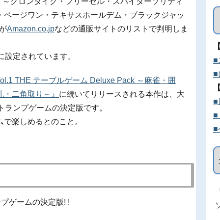
ョン ～クロンダイク・フリーセル・スパイダーソリティ
・ページワン・テキサスホールデム・ブラックジャッ
が
Amazon.co.jp
などの通販サイトのリストで判明しま
)に設定されています。
h Vol.1 THE テーブルゲーム Deluxe Pack ～麻雀・囲
札・二角取り～』
に続いてリリースされる本作は、大
トランプゲームの決定版です。
ムで楽しめるとのこと。
プゲームの決定版! !