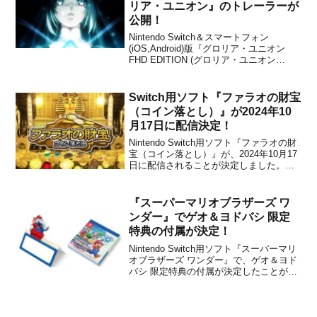
リア・ユニオン』のトレーラーが
公開！
Nintendo Switch＆スマートフォン
(iOS,Android)版『グロリア・ユニオン
FHD EDITION (グロリア・ユニオン
Gloria Union -Twin fates in blue ocean-)』
のトレーラーが、スティングから公開さ
れました。下記から動...
Switch用ソフト『ファラオの財宝
（コイン落とし）』が2024年10
月17日に配信決定！
Nintendo Switch用ソフト『ファラオの財
宝（コイン落とし）』が、2024年10月17
日に配信されることが決定しました。販
売価格は777円(税込)に設定されています
が、2025年01月21日 23時59分までは割
引価格で購入することができます。ゲー
『スーパーマリオブラザーズ ワ
ム紹介 映像本作は、「...
ンダー』でゲオ＆ヨドバシ 限定
特典の付属が決定！
Nintendo Switch用ソフト『スーパーマリ
オブラザーズ ワンダー』で、ゲオ＆ヨド
バシ 限定特典の付属が決定したことが発
表になりました。GEOの特典ゲオでパッ
ケージ版を予約することで、オリジナル
特典として「たためる吊り下げタオル」
がもらえるとのこと。「たためる吊り下