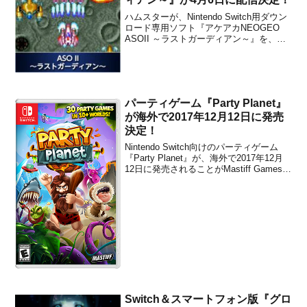
ハムスターが、Nintendo Switch用ダウン
ロード専用ソフト『アケアカNEOGEO
ASOII ～ラストガーディアン～』を、
2017年4月6日から配信することを発表し
ました。Nintendo Switch「アケアカ
NEOGEO ASO II 〜ラストガーディア
ン〜」の配信...
パーティゲーム『Party Planet』
が海外で2017年12月12日に発売
決定！
Nintendo Switch向けのパーティゲーム
『Party Planet』が、海外で2017年12月
12日に発売されることがMastiff Gamesか
ら発表されました。本作は、アクション
からパズル、スポーツなど合計30コのさ
まざまな種類のゲームが収録されたパー
ティゲームです...
Switch＆スマートフォン版『グロ