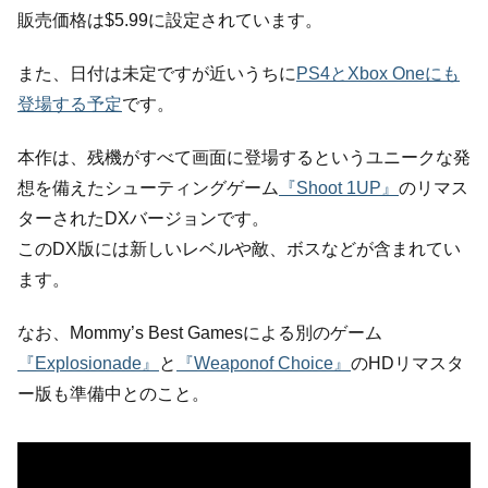
販売価格は$5.99に設定されています。
また、日付は未定ですが近いうちに
PS4とXbox Oneにも
登場する予定
です。
本作は、残機がすべて画面に登場するというユニークな発
想を備えたシューティングゲーム
『Shoot 1UP』
のリマス
ターされたDXバージョンです。
このDX版には新しいレベルや敵、ボスなどが含まれてい
ます。
なお、Mommy’s Best Gamesによる別のゲーム
『Explosionade』
と
『Weaponof Choice』
のHDリマスタ
ー版も準備中とのこと。