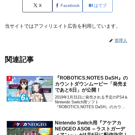
X
Facebook
はてブ
当サイトではアフィリエイト広告を利用しています。
管理人
関連記事
『ROBOTICS;NOTES DaSH』の
カウントダウンムービー「発売ま
であと6日」が公開！
2019年1月31日に発売される予定のPS4＆
Nintendo Switch用ソフト
『ROBOTICS;NOTES DaSH』のカウン
トダウンムービー「発売まであと6日」が
公開されました。第2回は、瀬乃宮 あき
穂(CV.南條愛乃)、愛理(CV.釘宮理恵)から
Nintendo Switch用『アケアカ
のメッセージとなってい...
NEOGEO ASOII ～ラストガーデ
ィアン～』が4月6日に配信決定！