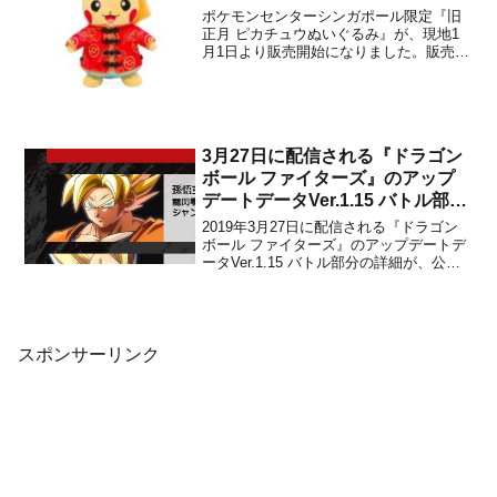
「ラッキーバッグ2020」に関す
ポケモンセンターシンガポール限定『旧
るニュースも
正月 ピカチュウぬいぐるみ』が、現地1
月1日より販売開始になりました。販売価
格はSGD$34に設定されています。日本
や韓国など他の地域では入手できないピ
カチュウのぬいぐるみは、伝統的な衣装
を着ており、家族の新年のお祝いに最適
な新製品です。 この...
3月27日に配信される『ドラゴン
ボール ファイターズ』のアップ
デートデータVer.1.15 バトル部分
の詳細が公開！
2019年3月27日に配信される『ドラゴン
ボール ファイターズ』のアップデートデ
ータVer.1.15 バトル部分の詳細が、公式
サイトで公開されました。「DBFZ公式フ
ァイターズロビー #13」で公開されたも
のよりも、より詳しい内容になっていま
す。プレイ中の方はチェックしておくと
良...
スポンサーリンク