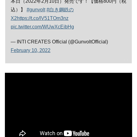
本日（2022年2月10日）発売です！【価格800円（税
込）】
#gunvolt
#白き鋼鉄の
X2
https://t.co/lV51TOm3nz
pic.twitter.com/WUwXcEibHg
— INTI CREATES Official (@GunvoltOfficial)
February 10, 2022