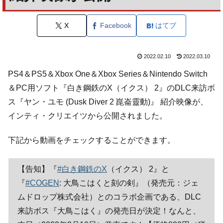
X
Facebook
はてブ
2022.02.10
2022.03.10
PS4＆PS5＆Xbox One＆Xbox Series＆Nintendo Switch
＆PC用ソフト『白き鋼鉄のX（イクス） 2』のDLC来訪ボ
ス『ヤン・ユモ (Dusk Diver 2 崑崙靈動)』 紹介映像が、
インティ・クリエイツから公開されました。
下記から動画をチェックすることができます。
【告知】『
#白き鋼鉄のX
（イクス） 2』と
『
#COGEN
: 大鳥こはくと刻の剣』（発売元：ジェ
ムドロップ株式会社）とのコラボ企画である、DLC
来訪ボス『大鳥こはく』の発売日が決定！なんと、