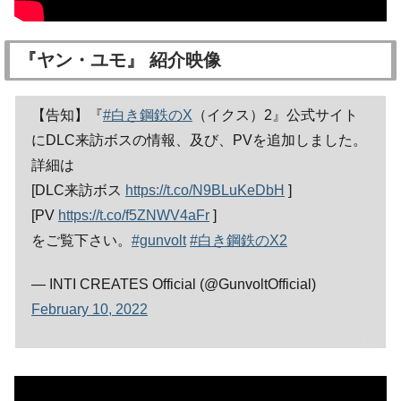
『ヤン・ユモ』 紹介映像
【告知】『
#白き鋼鉄のX
（イクス）2』公式サイト
にDLC来訪ボスの情報、及び、PVを追加しました。
詳細は
[DLC来訪ボス
https://t.co/N9BLuKeDbH
]
[PV
https://t.co/f5ZNWV4aFr
]
をご覧下さい。
#gunvolt
#白き鋼鉄のX2
— INTI CREATES Official (@GunvoltOfficial)
February 10, 2022