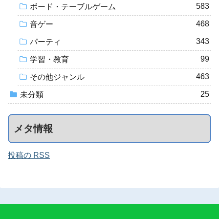
583
ボード・テーブルゲーム
468
音ゲー
343
パーティ
99
学習・教育
463
その他ジャンル
25
未分類
メタ情報
投稿の RSS