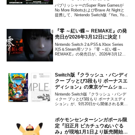
パブリッシャーのSuper Rare Gamesが
No More RobotsおよびBrave At Nightと
提携して、Nintendo Switch版『Yes, Your
Grace』のパッケージ版を海外向けとして
発売することをアナウンスしました。販
売価格は約£27+税で、...
『零 ～紅い蝶～ REMAKE』の発
売日が2026年3月12日に決定！
Nintendo Switch 2＆PS5＆Xbox Series
X|S＆Steam用ソフト『零 ～紅い蝶～
REMAKE』の発売日が、2026年3月12日
に決定したことをコーエーテクモゲーム
スが発表しました。本作は、2003年に発
売された和風ホラーアドベンチャーゲー
ム『零』シ...
Switch版『クラッシュ・バンディ
クー ブッとび3段もり ボーナスエ
ディション』の東京ゲームショウ
2018への出展が決定！
Nintendo Switch版『クラッシュ・バンデ
ィクー ブッとび3段もり ボーナスエディ
ション』が、9月20日から開催される東京
ゲームショウ2018に出展されることがセ
ガからアナウンスされました。ゲームを
体験した方にポストカードがプレゼント
ポケモンセンターシンガポール限
される企画もあるので、東京ゲームシ
定『旧正月 ピカチュウぬいぐる
ョ...
み』が現地1月1日より販売開始！