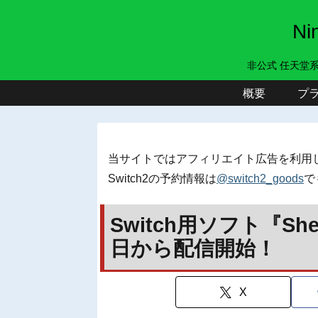
N
非公式 任天堂
概要
プ
当サイトではアフィリエイト広告を利用
Switch2の予約情報は
@switch2_goods
で
Switch用ソフト『Sher
日から配信開始！
X