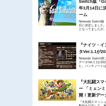
Switch版『Go
年3月14日
ーム
Nintendo Switc
日に決定しました。販
となってましたが、正式
『ナイツ・イン
タVer.1.1
Nintendo Sw
データVer.1.1
た。パッチノート
素】 ・関連キャラク
『大乱闘スマッ
ー 「ミェン
開！更新データV
『大乱闘スマッシュブ
配信を記念して、