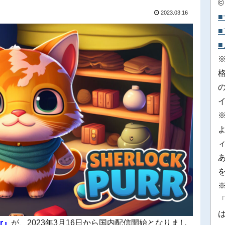
©
2023.03.16
※
「
rr』
が、2023年3月16日から国内配信開始となりまし