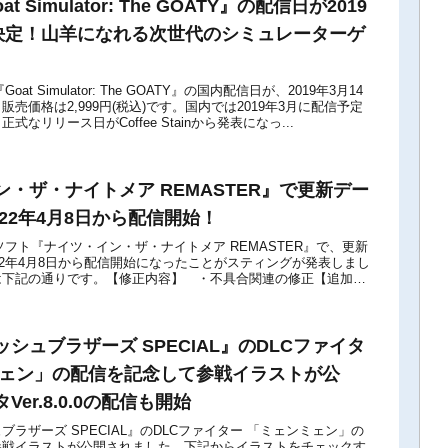
at Simulator: The GOATY』の配信日が2019
に決定！山羊になれる次世代のシミュレーターゲ
h版『Goat Simulator: The GOATY』の国内配信日が、2019年3月14
売価格は2,999円(税込)です。国内では2019年3月に配信予定
なリリース日がCoffee Stainから発表になっ...
・ザ・ナイトメア REMASTER』で更新デー
が2022年4月8日から配信開始！
itch用ソフト『ナイツ・イン・ザ・ナイトメア REMASTER』で、更新
が2022年4月8日から配信開始になったことがスティングが発表しまし
は下記の通りです。【修正内容】 ・不具合関連の修正【追加要
タ...
シュブラザーズ SPECIAL』のDLCファイタ
ミェン」の配信を記念して参戦イラストが公
er.8.0.0の配信も開始
ラザーズ SPECIAL』のDLCファイター 「ミェンミェン」の
参戦イラストが公開されました。下記からイラストをチェックす