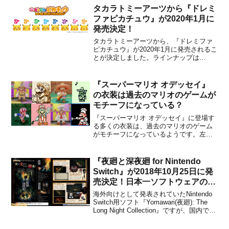
タカラトミーアーツから『ドレミ
ファピカチュウ』が2020年1月に
発売決定！
タカラトミーアーツから、『ドレミファ
ピカチュウ』が2020年1月に発売されるこ
とが決定しました。ラインナップは
「ド」「レ」「ミ」「ファ」「ソ」
「ラ」「シ」「高いド」の8種類があり、
販売価格は各1,650円(税込)に設定されて
『スーパーマリオ オデッセイ』
います。本商品は、ドレミファソラシド
の衣装は過去のマリオのゲームが
の8音階を再現してく...
モチーフになっている？
『スーパーマリオ オデッセイ』に登場す
る多くの衣装は、過去のマリオのゲーム
がモチーフになっているようです。左上
がピクロス2、右上がクイックス(QIX)、
左下がマリオオープンゴルフ、右下がヨ
ッシーのクッキーです。こうした小ネタ
『夜廻と深夜廻 for Nintendo
を色々と挟んでくるのは任天堂らしいで
Switch』が2018年10月25日に発
すね。懐かしさを感じ...
売決定！日本一ソフトウェアのホ
ラーADV
海外向けとして発表されていたNintendo
Switch用ソフト『Yomawari(夜廻): The
Long Night Collection』ですが、国内でも
『夜廻と深夜廻 for Nintendo Switch』と
いうタイトルで2018年10月25日に発売さ