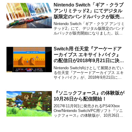
れることが決定...
Nintendo Switch「ギア・クラブ
アンリミテッド2」にてデジタル
版限定のバンドルパックが販売開
始！
Nintendo Switch「ギア・クラブ アンリミ
テッド2」にて、デジタル版限定のバンド
ルパックが販売開始になりました。以
下、株式会社3gooのプレスリリースよ
り。めくるめくスーパーカーの饗宴にギ
アが上がる Nintendo Switch「ギア・クラ
Switch用 任天堂『アーケードア
ブ アンリミテッド2」に ...
ーカイブス エキサイトバイク』
の配信日が2018年9月21日に決
定！
Nintendo Switch向けとして展開されてい
る任天堂『アーケードアーカイブス エキ
サイトバイク』が、2018年9月21日に配
信されることが決定しました。ファミ
通.comにて発表されています。『エキサ
イトバイク』は、1984年11月30日に任天
『ソニックフォース』の体験版が
堂から発売された横スクロール型...
10月26日から配信開始！
2017年11月9日に発売されるPS4/Xbox
One/Nintendo Switch/PC用ソフト『ソニ
ックフォース』の体験版が、10月26日か
ら配信開始となりました。Switch向けのe
ショップ、PS Store，もしくは各公式サ
イトからダウンロードすることができま