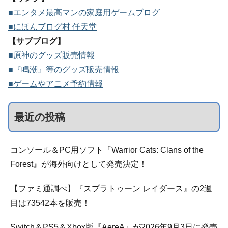
■エンタメ最高マンの家庭用ゲームブログ
■にほんブログ村 任天堂
【サブブログ】
■原神のグッズ販売情報
■『鳴潮』等のグッズ販売情報
■ゲームやアニメ予約情報
最近の投稿
コンソール＆PC用ソフト『Warrior Cats: Clans of the
Forest』が海外向けとして発売決定！
【ファミ通調べ】『スプラトゥーン レイダース』の2週
目は73542本を販売！
Switch＆PS5＆Xbox版『AereA』が2026年9月3日に発売