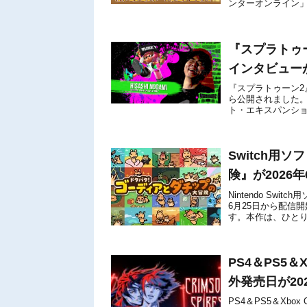
ンターオンライン
ット＞が付いてきます
『スプラトゥ
インタビュー
『スプラトゥーン2
ら公開されました
ト・エキスパンシ
語で答えているので
Switch用
険』が2026
Nintendo Sw
6月25日から配信開
す。本作は、ひとり
ロール アクションア
PS4＆PS5＆X
外発売日が20
PS4＆PS5＆Xbox O