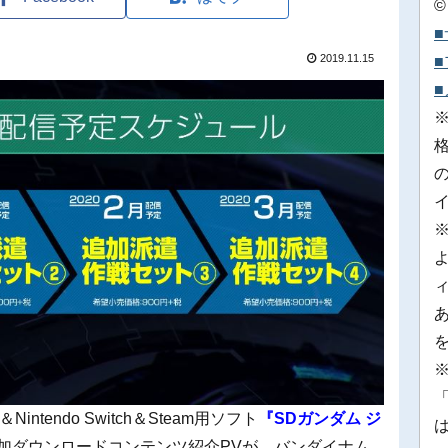
©
2019.11.15
※
「
ntendo Switch＆Steam用ソフト
『SDガンダム ジ
加ダウンロードコンテンツ紹介PVが、バンダイナム