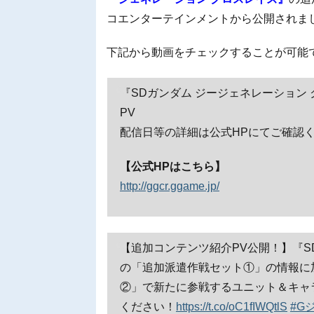
コエンターテインメントから公開されま
下記から動画をチェックすることが可能
『SDガンダム ジージェネレーション
PV
配信日等の詳細は公式HPにてご確認
【公式HPはこちら】
http://ggcr.ggame.jp/
【追加コンテンツ紹介PV公開！】『S
の「追加派遣作戦セット①」の情報に加
②」で新たに参戦するユニット＆キャ
ください！
https://t.co/oC1fIWQtlS
#G