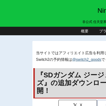
N
非公式 任天堂
概要
プ
当サイトではアフィリエイト広告を利用
Switch2の予約情報は
@switch2_goods
で
『SDガンダム ジー
ズ』の追加ダウンロー
開！
X