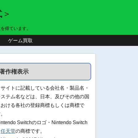
式＞
益を得ています。
ゲーム買取
著作権表示
当サイトに記載している会社名・製品名・
システム名などは、日本、及びその他の国
における各社の登録商標もしくは商標で
す。
intendo Switchのロゴ・Nintendo Switch
は
任天堂
の商標です。