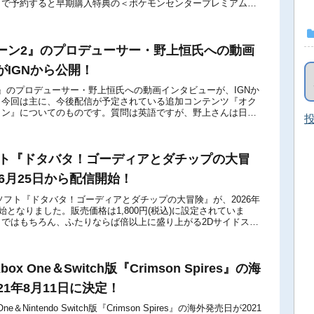
」で予約すると早期購入特典の＜ポケモンセンタープレミアムセ
。ポケモン...
ーン2』のプロデューサー・野上恒氏への動画
がIGNから公開！
』のプロデューサー・野上恒氏への動画インタビューが、IGNか
。今回は主に、今後配信が予定されている追加コンテンツ『オク
ョン』についてのものです。質問は英語ですが、野上さんは日本
投
問題なく楽しめると思います。なお、I...
ソフト『ドタバタ！ゴーディアとダチップの大冒
年6月25日から配信開始！
itch用ソフト『ドタバタ！ゴーディアとダチップの大冒険』が、2026年
始となりました。販売価格は1,800円(税込)に設定されていま
ではもちろん、ふたりならば倍以上に盛り上がる2Dサイドスク
ドベンチ...
box One＆Switch版『Crimson Spires』の海
21年8月11日に決定！
ne＆Nintendo Switch版『Crimson Spires』の海外発売日が2021