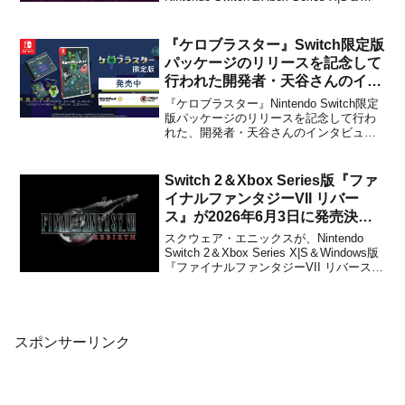
Xbox One用ソフト『キャプテンソーダ』
が2024年に発売することをアナウンスし
ました。希望小売価格（ダウンロード
『ケロブラスター』Switch限定版
版）は未定です。...
パッケージのリリースを記念して
行われた開発者・天谷さんのイン
タビュー日本語版が公開！
『ケロブラスター』Nintendo Switch限定
版パッケージのリリースを記念して行わ
れた、開発者・天谷さんのインタビュー
日本語版がPLAYISMから公開されまし
た。インタビューを行ったのは、限定版
パッケージの販売を担当している1Print
Switch 2＆Xbox Series版『ファ
Gamesです。『ケロブラスター』の...
イナルファンタジーVII リバー
ス』が2026年6月3日に発売決
定！
スクウェア・エニックスが、Nintendo
Switch 2＆Xbox Series X|S＆Windows版
『ファイナルファンタジーVII リバース
(FINAL FANTASY VII REBIRTH)』を
2026年6月3日に発売することを発表しま
した。本作は、『FINAL ...
スポンサーリンク