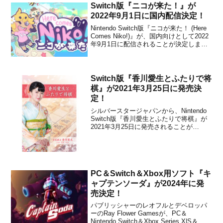
ムとつながり連動する、キャラクターフ
Switch版『ニコが来た！』が
ィギュアのこと。対応するソフトをプレ
2022年9月1日に国内配信決定！
イ...
Nintendo Switch版『ニコが来た！ (Here
Comes Niko!)』が、国内向けとして2022
年9月1日に配信されることが決定しまし
た。販売価格は2,570円(税込)に設定され
ています。本作は、風光明媚な島々での
のんびりとした旅を描いた、疲れ切った
人々に送る楽し...
Switch版『香川愛生とふたりで将
棋』が2021年3月25日に発売決
定！
シルバースタージャパンから、Nintendo
Switch版『香川愛生とふたりで将棋』が
2021年3月25日に発売されることが
Amazon.co.jpやヨドバシ.comなどの通販
サイトのリストで判明しました。販売価
格は6,380円(税込)に設定されています。
本作は、Windows...
PC＆Switch＆Xbox用ソフト『キ
ャプテンソーダ』が2024年に発
売決定！
パブリッシャーのレオフルとデベロッパ
ーのRay Flower Gamesが、PC＆
Nintendo Switch＆Xbox Series X|S＆