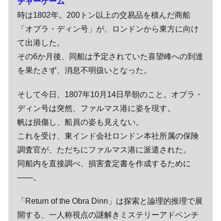
チャーゲーム
時は1802年。200トン以上の交易品を積んだ商船
「オブラ・ディン号」が、ロンドンから東方に向け
て出港した。
その6か月後、同船は予定されていた喜望峰への到達
を果たさず、消息不明扱いとなった。
そして今日、1807年10月14日早朝のこと。オブラ・
ディン号は突然、ファルマス港に姿を現す。
帆は損傷し、船員の姿も見えない。
これを受け、東インド会社ロンドン本社所属の保険
調査官が、ただちにファルマス港に派遣された。
同船内を直接調べ、損害査定書を作成するために
――。
「Return of the Obra Dinn」は探索と論理的推理で展
開する、一人称視点の謎解きミステリーアドベンチ