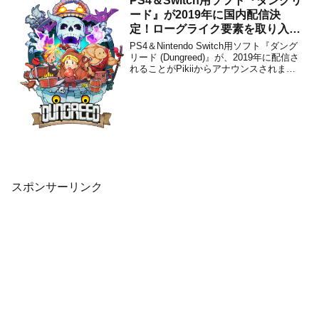
PS4＆Switch用ソフト『ダングリ
な戦い...
ード』が2019年に国内配信決
定！ローグライク要素を取り入れ
た2D横スクロールアクションゲ
PS4＆Nintendo Switch用ソフト『ダング
ーム
リード (Dungreed)』が、2019年に配信さ
れることがPikiiからアナウンスされまし
た。ダウンロード専用で、販売価格は
1,500円(税込)に設定されています。本作
は、ローグライク要素を取り入れた2D横
スクロールアクシ...
スポンサーリンク