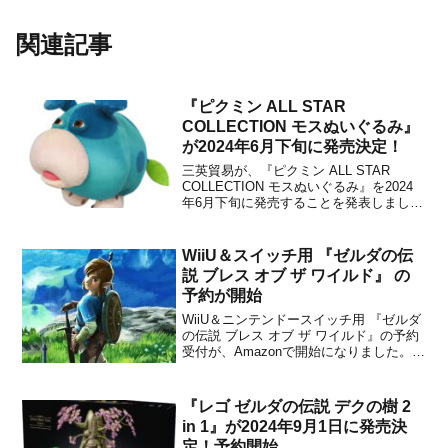
関連記事
『ピクミン ALL STAR
COLLECTION モスぬいぐるみ』
が2024年6月下旬に発売決定！
三英貿易が、『ピクミン ALL STAR
COLLECTION モスぬいぐるみ』を2024
年6月下旬に発売することを発表しまし
た。ピクミンのぬいぐるみに、新たに
「モス」が仲間入りします。なお、通販
サイトでの予約は2024年5月中旬頃を予定
WiiU＆スイッチ用 『ゼルダの伝
しているとのこと。予約も開始！ (5月
説 ブレス オブ ザ ワイルド』 の
15...
予約が開始
WiiU＆ニンテンドースイッチ用 『ゼルダ
の伝説 ブレス オブ ザ ワイルド』の予約
受付が、Amazonで開始になりました。通
常版の他に、限定版『ゼルダの伝説 ブ
レス オブ ザ ワイルド COLLECTOR'S
EDITION』も予約が始まっています。パ
『レゴ ゼルダの伝説 デクの樹 2
ッケージ版の購入を考えてい...
in 1』が2024年9月1日に発売決
定！予約開始