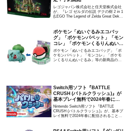
レゴジャパン株式会社と任天堂株式会社
が、『レゴ ゼルダの伝説 デクの樹 2 in 1
(LEGO The Legend of Zelda Great Deku
Tree 2-in-1)』を2024年9月1日に発売する
ことを発表しました。任天堂のレゴは
「マリオ」や「ドンキーコング」...
ポケモン「ぬいぐるみエコバッ
グ」「ポケモンパペット」「モン
コレ」「ポケモンくるりんぬいぐ
るみ」等の新商品の予約が開始！
ポケモン「ぬいぐるみエコバッグ」「ポ
ケモンパペット」「モンコレ」「ポケモ
ンくるりんぬいぐるみ」等の新商品の予
約が、Amazonやタカラトミーモールで開
始されました。下記から予約することが
できます。予約先【Amazon.co.jp】■ポ
ケモン ぬいぐるみエコバッグ ピカチュウ
■ポケ...
Switch用ソフト『BATTLE
CRUSH (バトルクラッシュ)』が
基本プレイ無料で2024年春に配
信決定！
Nintendo Switch用ソフト『BATTLE
CRUSH (バトルクラッシュ)』が、基本プ
レイ無料で2024年春に配信されることが
本日放送の「Nintendo Direct 2023.9.14」
で発表になりました。本作は、可愛いキ
ャラクターたちが生き残りをかけて熾烈