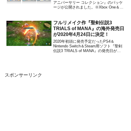
アニバーサリー コレクション』のパッケ
ージが公開されました。※Xbox One＆
Steam版はダウンロード販売のみです。
X1～4が収録された「ロックマンX アニ
バーサリー コレクション1」、X5～8が収
フルリメイク作『聖剣伝説3
録された「ロックマンX...
TRIALS of MANA』の海外発売日
が2020年4月24日に決定！
2020年初頭に発売予定だったPS4＆
Nintendo Switch＆Steam用ソフト『聖剣
伝説3 TRIALS of MANA』の発売日が、
北米のPS Storeによって判明しました。
それによると、2020年4月24日にリリー
スされるようです。デジタル版を予約購
入することで、...
スポンサーリンク