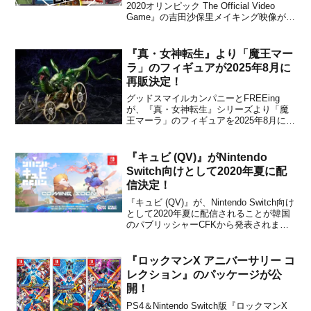
2020オリンピック The Official Video
Game』の吉田沙保里メイキング映像が、
セガから公開されました。下記から動画
をチェックすることができます。『東京
2020オリンピック The Official Vide...
『真・女神転生』より「魔王マー
ラ」のフィギュアが2025年8月に
再販決定！
グッドスマイルカンパニーとFREEing
が、『真・女神転生』シリーズより「魔
王マーラ」のフィギュアを2025年8月に再
販することを発表しました。スーパーフ
ァミコン用ソフト『真・女神転生』な
ど、多くのシリーズ作品に登場した「魔
『キュビ (QV)』がNintendo
王マーラ」様のフィギュアが好評につき
Switch向けとして2020年夏に配
再び登場です！アトラ...
信決定！
『キュビ (QV)』が、Nintendo Switch向け
として2020年夏に配信されることが韓国
のパブリッシャーCFKから発表されまし
た。販売価格は未定です。「キュビ
（QV）」次元を扱う力を持つ少女“キュ
ビ”の冒険を描くアクションアドベンチャ
『ロックマンX アニバーサリー コ
ーゲームが開発中です！Nintend...
レクション』のパッケージが公
開！
PS4＆Nintendo Switch版『ロックマンX