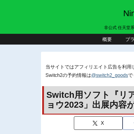
N
非公式 任天堂
概要
プ
当サイトではアフィリエイト広告を利用
Switch2の予約情報は
@switch2_goods
で
Switch用ソフト『
ョウ2023」出展内容
X