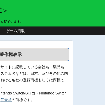
式＞
益を得ています。
ゲーム買取
著作権表示
当サイトに記載している会社名・製品名・
システム名などは、日本、及びその他の国
における各社の登録商標もしくは商標で
す。
intendo Switchのロゴ・Nintendo Switch
は
任天堂
の商標です。