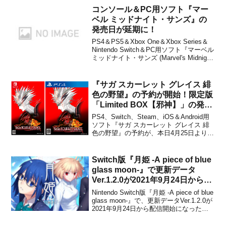
つとして登場し、多くのプレイヤーに衝
コンソール＆PC用ソフト『マー
撃を与えた「ムのしゅぎょう」。子ども
ベル ミッドナイト・サンズ』の
の頃にプレイして、ムーンサイドと共...
発売日が延期に！
PS4＆PS5＆Xbox One＆Xbox Series＆
Nintendo Switch＆PC用ソフト『マーベル
ミッドナイト・サンズ (Marvel's Midnight
Suns)』の発売日が延期になることが、テ
イクツー・インタラクティブ・ジャパン
から発表されました。2022...
『サガ スカーレット グレイス 緋
色の野望』の予約が開始！限定版
「Limited BOX【邪神】」の発売
も決定！
PS4、Switch、Steam、iOS＆Android用
ソフト『サガ スカーレット グレイス 緋
色の野望』の予約が、本日4月25日より開
始となりました。合わせて、スクウェ
ア・エニックスe-STORE専売の限定BOX
「サガ スカーレット グレイス 緋色の野
Switch版『月姫 -A piece of blue
望 Limited B...
glass moon-』で更新データ
Ver.1.2.0が2021年9月24日から配
信開始！
Nintendo Switch版『月姫 -A piece of blue
glass moon-』で、更新データVer.1.2.0が
2021年9月24日から配信開始になったこ
とがアニプレックスから発表されまし
た。軽微な不具合を修正したとのことで