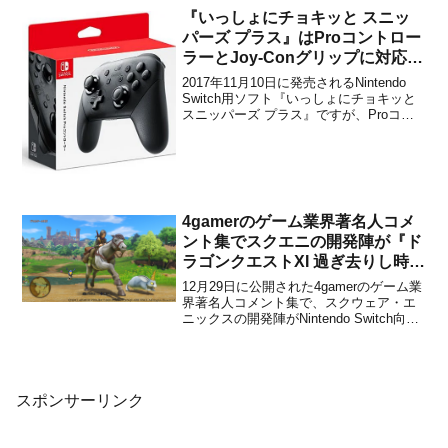
す。【アップデート配信のお知らせ】N...
『いっしょにチョキッと スニッ
パーズ プラス』はProコントロー
ラーとJoy-Conグリップに対応！
通常版もパッチで対応へ
2017年11月10日に発売されるNintendo
Switch用ソフト『いっしょにチョキッと
スニッパーズ プラス』ですが、Proコン
トローラーとJoy-Conグリップに対応する
ことが、IGNに掲載されたデベロッパー
SFB Gamesとのインタビューで判明しま
した。「実は最初か...
4gamerのゲーム業界著名人コメ
ント集でスクエニの開発陣が『ド
ラゴンクエストXI 過ぎ去りし時を
求めて S』について言及！
12月29日に公開された4gamerのゲーム業
界著名人コメント集で、スクウェア・エ
ニックスの開発陣がNintendo Switch向け
として2019年に発売予定の『ドラゴンク
エストXI 過ぎ去りし時を求めて S』につ
いて言及しました。特に新情報などはあ
りませんが、開発を頑張ってい...
スポンサーリンク