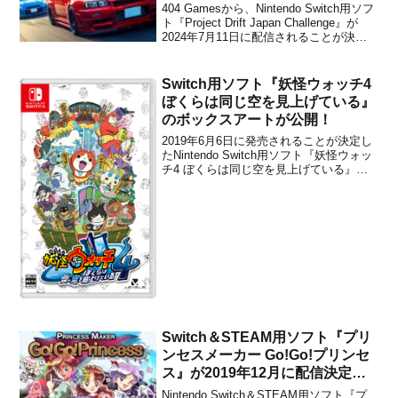
404 Gamesから、Nintendo Switch用ソフ
ト『Project Drift Japan Challenge』が
2024年7月11日に配信されることが決定
しました。販売価格は1,299円(税込)に設
定されています。本作は、日本の漫画
（コミック）スタイルのグラフィック...
Switch用ソフト『妖怪ウォッチ4
ぼくらは同じ空を見上げている』
のボックスアートが公開！
2019年6月6日に発売されることが決定し
たNintendo Switch用ソフト『妖怪ウォッ
チ4 ぼくらは同じ空を見上げている』の
ボックスアートが公開されました。下記
から画像をチェックすることができま
す。なお、こちらのコロコロオンライン
でもゲームの情報が掲載されているの
で、ぜひ...
Switch＆STEAM用ソフト『プリ
ンセスメーカー Go!Go!プリンセ
ス』が2019年12月に配信決定！
すごろく型の対戦育成ゲーム
Nintendo Switch＆STEAM用ソフト『プ