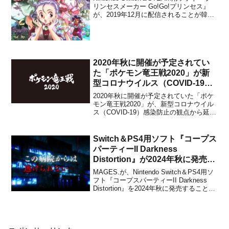
リンセスメーカー Go!Go!プリンセス』
が、2019年12月に配信されることが韓国
のパブリッシャーCFKから発表されまし
た。Switch版が12月12日で、STEAM版が
12月23日、米国＆欧州のSwitch版は12月
23日...
2020年秋に開催が予定されてい
た「ポケモン竜王戦2020」が新
型コロナウイルス（COVID-19）
感染防止の観点から延期になるこ
2020年秋に開催が予定されていた「ポケ
とが発表！
モン竜王戦2020」が、新型コロナウイル
ス（COVID-19）感染防止の観点から延期
になることが株式会社ポケモンから発表
されました。ポケモンに関わるすべての
方々の安全・安心を最優先に検討を重ね
Switch＆PS4用ソフト『コープス
た結果、予選を含めた大会形式のために
パーティーII Darkness
充分な準備期...
Distortion』が2024年秋に発売決
定！
MAGES.が、Nintendo Switch＆PS4用ソ
フト『コープスパーティーII Darkness
Distortion』を2024年秋に発売することを
アナウンスしました。・2024年10月16日
更新『コープスパーティーII Darkness
Distortion』の発売日...