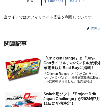
X
Facebook
はてブ
当サイトではアフィリエイト広告を利用しています。
管理人
関連記事
『Chicken Range』と「Joy-
Conライフル」のバンドルが海外
家電量販店Best Buyに掲載！
『Chicken Range』と「Joy-Conライフ
ル」のバンドルが、海外家電量販店Best
Buyに掲載されました。販売価格は
USD49.99で、現在予約受付中です。この
バンドルには、『Chicken Range』の
Nintendo Switch用パッケージソフトと
Switch用ソフト『Project Drift
Joy-C...
Japan Challenge』が2024年7月
11日に配信決定！