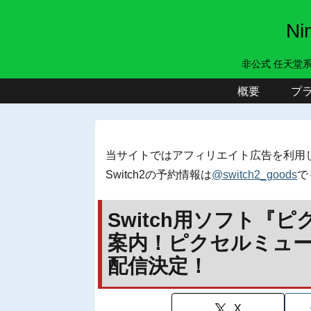
N
非公式 任天堂
概要
プ
当サイトではアフィリエイト広告を利用
Switch2の予約情報は
@switch2_goods
で
Switch用ソフト『
案内！ピクセルミュージ
配信決定！
X