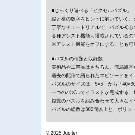
■じっくり遊べる「ピクセルパズル」
縦と横の数字をヒントに解いていく、
丁寧なチュートリアルで、パズル初心
各種アシスト機能も搭載されているの
※アシスト機能をオフにすることも可
■パズルの種類と収録数
美術品や工芸品はもちろん、儒烏風亭
過去の配信で語られたエピソードをイ
パズルのサイズは「5×5」から「40×
一つのパズルでイラストが完成する、通
複数のパズルを組み合わせて大きなイ
パズルの総数は300問以上と、ボリュ
© 2025 Jupiter