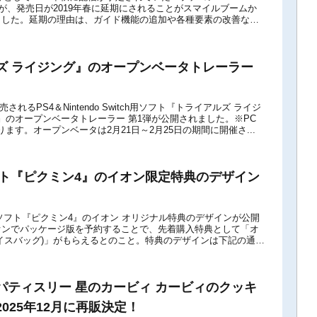
』ですが、発売日が2019年春に延期にされることがスマイルブームか
ました。延期の理由は、ガイド機能の追加や各種要素の改善など
記プレスリリー...
ズ ライジング』のオープンベータトレーラー
！
発売されるPS4＆Nintendo Switch用ソフト『トライアルズ ライジ
Rising)』のオープンベータトレーラー 第1弾が公開されました。※PC
もあります。オープンベータは2月21日～2月25日の期間に開催さ...
ソフト『ピクミン4』のイオン限定特典のデザイン
itch用ソフト『ピクミン4』のイオン オリジナル特典のデザインが公開
オンでパッケージ版を予約することで、先着購入特典として「オ
イスバッグ)」がもらえるとのこと。特典のデザインは下記の通り
ルオンライン】■...
パティスリー 星のカービィ カービィのクッキ
025年12月に再販決定！