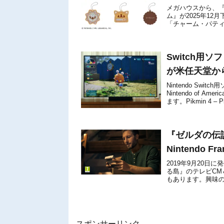
メガハウスから、『
ム』が2025年1
「チャーム・パテ
2019年1月より正
Switch用ソフ
が米任天堂か
Nintendo Switc
Nintendo of
ます。Pikmin 4 – Pik
『ゼルダの伝
Nintendo 
2019年9月20日に
る島』のテレビCM＆
もあります。興味
(実写CMは3つ...
スポンサーリンク