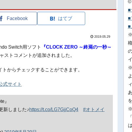
©
Facebook
はてブ
2019.05.29
do Switch用ソフト
『CLOCK ZERO ～終焉の一秒～
ャストコメントが追加されました。
イトからチェックすることができます。
e 公式サイト
te』
※
更新しました♪
https://t.co/LG7GjjCoQ4
#オトメイ
「