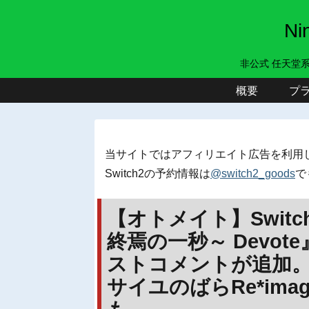
N
非公式 任天堂
概要
プ
当サイトではアフィリエイト広告を利用
Switch2の予約情報は
@switch2_goods
で
【オトメイト】Switc
終焉の一秒～ Devo
ストコメントが追加。
サイユのばらRe*ima