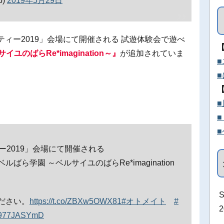
b)
2019年5月29日
ィー2019」会場にて開催される 試遊体験会で遊べ
ユのばらRe*imagination～』
が追加されていま
。
ー2019」会場にて開催される
ら学園 ～ベルサイユのばらRe*imagination
ださい。
https://t.co/ZBXw5OWX81
#オトメイト
#
m/E977JASYmD