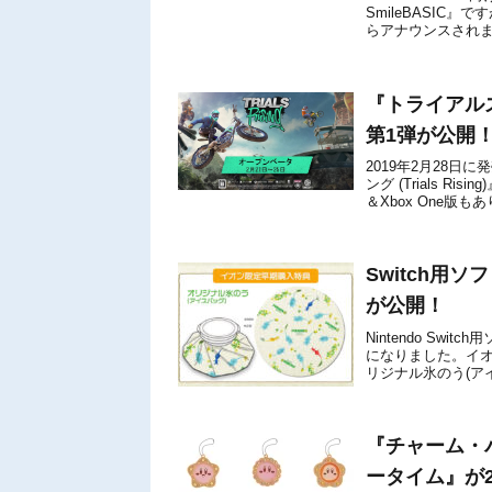
SmileBASIC
らアナウンスされ
です。詳しくは、下
『トライアル
第1弾が公開
2019年2月28日に
ング (Trials 
＆Xbox One版
Switch用
が公開！
Nintendo Sw
になりました。イ
リジナル氷のう(ア
です。【イオンスタイ
『チャーム・
ータイム』が2