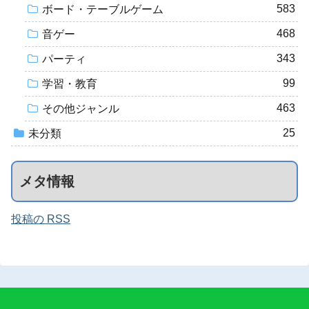
583
ボード・テーブルゲーム
468
音ゲー
343
パーティ
99
学習・教育
463
その他ジャンル
25
未分類
メタ情報
投稿の RSS