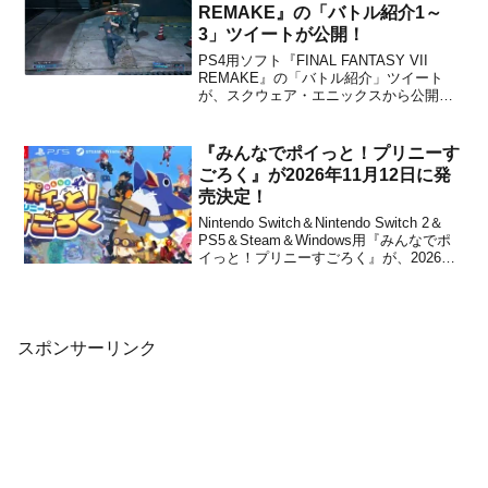
す。以下、任天堂公式サイ...
REMAKE』の「バトル紹介1～
3」ツイートが公開！
PS4用ソフト『FINAL FANTASY VII
REMAKE』の「バトル紹介」ツイート
が、スクウェア・エニックスから公開さ
れました。下記からチェックすることが
できます。バトル紹介ツイート【バトル
紹介】コマンドとアクションが融合した
『みんなでポイっと！プリニーす
バトルシステム。バトル中に〇ボタンで
ごろく』が2026年11月12日に発
コマンドメ...
売決定！
Nintendo Switch＆Nintendo Switch 2＆
PS5＆Steam＆Windows用『みんなでポ
イっと！プリニーすごろく』が、2026年
11月12日に発売決定したことを日本一ソ
フトウェアが発表しました。※Nintendo
Switch 2 は「おすそわけ通信」...
スポンサーリンク