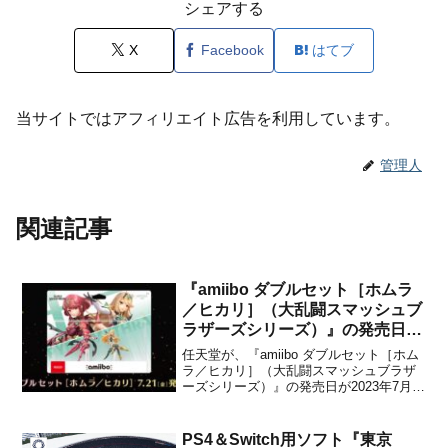
シェアする
X
Facebook
はてブ
当サイトではアフィリエイト広告を利用しています。
管理人
関連記事
『amiibo ダブルセット［ホムラ
／ヒカリ］（大乱闘スマッシュブ
ラザーズシリーズ）』の発売日が
2023年7月21日に決定！
任天堂が、『amiibo ダブルセット［ホム
ラ／ヒカリ］（大乱闘スマッシュブラザ
ーズシリーズ）』の発売日が2023年7月
21日(金)に決定したことを4月19日に発表
しました。マイニンテンドーストアでの
参考価格は3,960円(税込)に設定されてい
PS4＆Switch用ソフト『東京