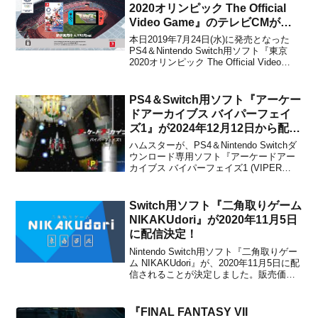
ます。予約は以前から受付中ですが、
2020オリンピック The Official
現...
Video Game』のテレビCMが公
開！
本日2019年7月24日(水)に発売となった
PS4＆Nintendo Switch用ソフト『東京
2020オリンピック The Official Video
Game』のテレビCMが公開されました。
さらに、ニンテンドートピックスでは今
後のアップデート計画も紹介されていま
PS4＆Switch用ソフト『アーケー
す。無料アッ...
ドアーカイブス バイパーフェイ
ズ1』が2024年12月12日から配信
開始！
ハムスターが、PS4＆Nintendo Switchダ
ウンロード専用ソフト『アーケードアー
カイブス バイパーフェイズ1 (VIPER
PHASE1)』を2024年12月12日から配信開
始することをアナウンスしました。販売
価格は837円(税込PS4) / 838円(税込
Switch用ソフト『二角取りゲーム
Switch...
NIKAKUdori』が2020年11月5日
に配信決定！
Nintendo Switch用ソフト『二角取りゲー
ム NIKAKUdori』が、2020年11月5日に配
信されることが決定しました。販売価格
は400円(税込)に設定されています。本作
は、「二角取りゲーム（四川省）」をベ
ースにじっくりと遊べるパズルゲームで
『FINAL FANTASY VII