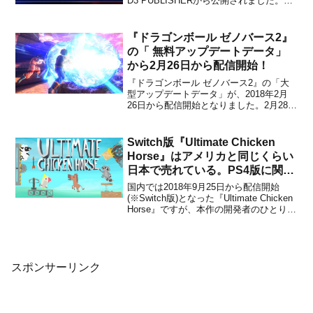
D3 PUBLISHERから公開されました。下
記から動画をチェックすることができま
す。トレーラー Ver.1.5トレーラー第2弾
なんだぜ『地球防衛軍4.1 for Ni...
『ドラゴンボール ゼノバース2』
の「 無料アップデートデータ」
から2月26日から配信開始！
『ドラゴンボール ゼノバース2』の「大
型アップデートデータ」が、2018年2月
26日から配信開始となりました。2月28日
には有料DLC 「エキストラパック 第2弾/
∞の歴史編パック」が配信されますが、今
回配信されるアップデートデータは誰で
Switch版『Ultimate Chicken
も無料でダウンロードが可能です。【#ゼ
Horse』はアメリカと同じくらい
ノバ...
日本で売れている。PS4版に関し
てもアメリカの売れ行きと近いく
国内では2018年9月25日から配信開始
らいには売れている
(※Switch版)となった『Ultimate Chicken
Horse』ですが、本作の開発者のひとりで
あるRichard Atlas氏へのインタビューが
IGN Japanに掲載されています。Atlas氏
は、Switch版『Ultimat...
スポンサーリンク