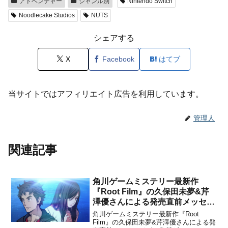
アドベンチャー
ジャンル別
Nintendo Switch
Noodlecake Studios
NUTS
シェアする
X
Facebook
はてブ
当サイトではアフィリエイト広告を利用しています。
管理人
関連記事
角川ゲームミステリー最新作
『Root Film』の久保田未夢&芹
澤優さんによる発売直前メッセー
ジが公開！
角川ゲームミステリー最新作『Root
Film』の久保田未夢&芹澤優さんによる発