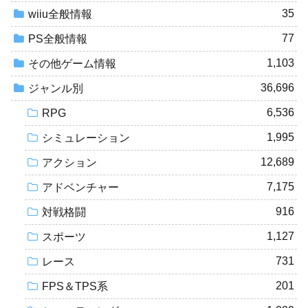
35
wiiu全般情報
77
PS全般情報
1,103
その他ゲーム情報
36,696
ジャンル別
6,536
RPG
1,995
シミュレーション
12,689
アクション
7,175
アドベンチャー
916
対戦格闘
1,127
スポーツ
731
レース
201
FPS＆TPS系