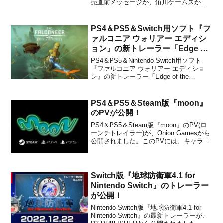
売直前メッセージが、角川ゲームスから
公開されました。下記から動画をチェッ
クすることができます。おはようござい
ます😋今日は久保田未夢さんと芹澤優さ
PS4＆PS5＆Switch用ソフト『フ
んより”ルートフィルム発売直前メッセー
ァルコニア ウォリアー エディシ
ジ”をお届けします...
ョン』の新トレーラー「Edge of
the World」が公開！
PS4＆PS5＆Nintendo Switch用ソフト
『ファルコニア ウォリアー エディショ
ン』の新トレーラー「Edge of the
World」が、パブリッシャーの3gooから公
開されました。株式会社3gooによるプレ
スリリースとあわせて、下記から動画を
PS4＆PS5＆Steam版『moon』
チェックしてみてくださ...
のPVが公開！
PS4＆PS5＆Steam版『moon』のPV(ロ
ーンチトレイラー)が、Onion Gamesから
公開されました。このPVには、キャラの
書き下ろし立ち絵も含まれています。下
記から動画をチェックすることができま
す。【トレイラープレミアム公開ナウ】
PS4 PS5&Steam用にアレン...
Switch版『地球防衛軍4.1 for
Nintendo Switch』のトレーラー
が公開！
Nintendo Switch版『地球防衛軍4.1 for
Nintendo Switch』の最新トレーラーが、