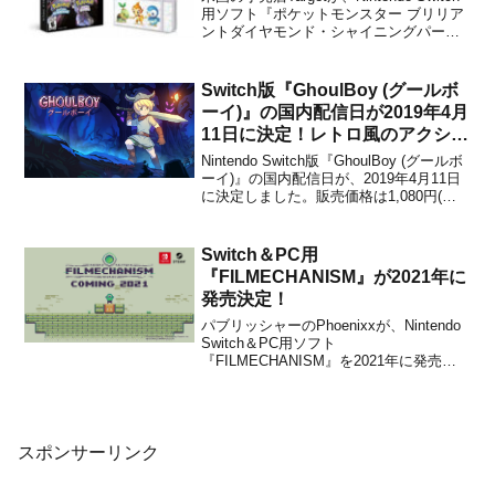
用ソフト『ポケットモンスター ブリリア
ントダイヤモンド・シャイニングパー
ル』の予約購入特典を発表しました。
Targetで本商品を購入することで、下記
の「ジャーナル (手帳)」をもらうことが
Switch版『GhoulBoy (グールボ
できます。数量は限られているので、...
ーイ)』の国内配信日が2019年4月
11日に決定！レトロ風のアクショ
ンプラットフォーマー
Nintendo Switch版『GhoulBoy (グールボ
ーイ)』の国内配信日が、2019年4月11日
に決定しました。販売価格は1,080円(税
込)ですが、4月24日 23:59までは割引価格
の864円(税込)で購入できます。本作は、
インディー開発者Serkan Bakar氏...
Switch＆PC用
『FILMECHANISM』が2021年に
発売決定！
パブリッシャーのPhoenixxが、Nintendo
Switch＆PC用ソフト
『FILMECHANISM』を2021年に発売す
ることを発表しました。『fault -
milestone two 下』が2021年9月発売決
定。『シューフォーズ』
『FILMECHANISM』『クロー...
スポンサーリンク