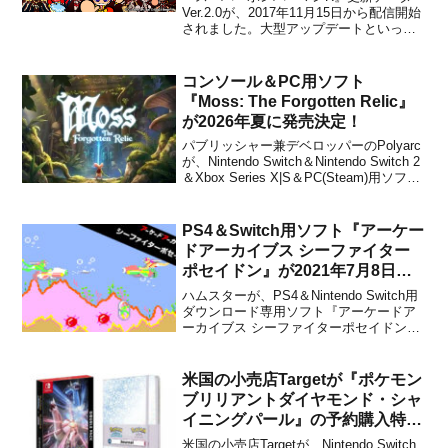
Ver.2.0が、2017年11月15日から配信開始
されました。大型アップデートといって
もよいほど、さまざまな要素が追加され
ています！『スーパーボンバーマン Ｒ』
の無料アップデート（Ver.2.0）を、11月
コンソール＆PC用ソフト
15日(水)11時から配信開始！ 3...
『Moss: The Forgotten Relic』
が2026年夏に発売決定！
パブリッシャー兼デベロッパーのPolyarc
が、Nintendo Switch＆Nintendo Switch 2
＆Xbox Series X|S＆PC(Steam)用ソフト
『Moss: The Forgotten Relic』を2026年
夏に発売することをプレスリリースで発
表し...
PS4＆Switch用ソフト『アーケー
ドアーカイブス シーファイター
ポセイドン』が2021年7月8日か
ら配信開始！
ハムスターが、PS4＆Nintendo Switch用
ダウンロード専用ソフト『アーケードア
ーカイブス シーファイターポセイドン』
を2021年7月8日から配信することを発表
しました。販売価格は837円(税込PS4) /
838円(税込Switch)に設定されています。
米国の小売店Targetが『ポケモン
水中スクーター...
ブリリアントダイヤモンド・シャ
イニングパール』の予約購入特典
を発表！
米国の小売店Targetが、Nintendo Switch