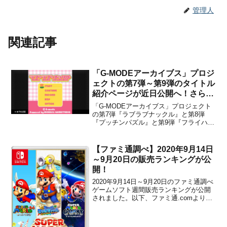
管理人
関連記事
「G-MODEアーカイブス」プロジ
ェクトの第7弾～第9弾のタイトル
紹介ページが近日公開へ！さらに
第10弾以降も発表準備中
「G-MODEアーカイブス」プロジェクト
の第7弾『ラブラブナックル』と第8弾
『プッチンパズル』と第9弾『フライハイ
トクラウディア2』のタイトル紹介ページ
が、近日公開されることが株式会社ジ
ー・モードから発表されました。さらに
【ファミ通調べ】2020年9月14日
第10弾以降もタイトル発表準備中とのこ
～9月20日の販売ランキングが公
とですので、続報を楽...
開！
2020年9月14日～9月20日のファミ通調べ
ゲームソフト週間販売ランキングが公開
されました。以下、ファミ通.comより。
ゲームソフト販売ランキング■1位（初登
場）Switch スーパーマリオ 3Dコレクシ
ョン21万136本（累計21万136本）／任天