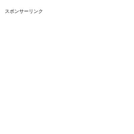
Rain2▼RAD▼鬼ノ哭ク邦▼Hotline Miami
C...
スポンサーリンク