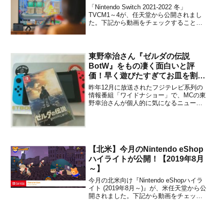
「Nintendo Switch 2021-2022 冬」
TVCM1～4が、任天堂から公開されまし
た。下記から動画をチェックすることが
できます。「Nintendo Switch 2021-2022
冬」TVCMを公開しました。
#NintendoSwitch— 任天堂株式会社 (@...
東野幸治さん『ゼルダの伝説
BotW』をもの凄く面白いと評
価！早く遊びたすぎてお皿を割っ
てしまい右手首を切ってしまう。
昨年12月に放送されたフジテレビ系列の
情報番組「ワイドナショー」で、MCの東
野幸治さんが個人的に気になるニュース
として『Nintendo Switch』を取り上げ、
「Nintendo Switchが欲しいけど百貨店行
ってもいっつも売り切れ。ゼルダの伝説
がやりたい。」と発言していま...
【北米】今月のNintendo eShop
ハイライトが公開！【2019年8月
～】
今月の北米向け『Nintendo eShopハイラ
イト (2019年8月～)』が、米任天堂から公
開されました。下記から動画をチェック
することができます。【紹介されたタイ
トル】▼ASTRAL CHAIN▼Risk of