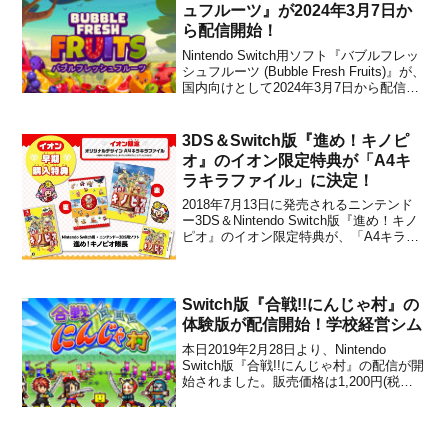
信が開始となりました。販売価格は5...
ュフルーツ』が2024年3月7日か
ら配信開始！
Nintendo Switch用ソフト『バブルフレッ
シュフルーツ (Bubble Fresh Fruits)』が、
国内向けとして2024年3月7日から配信開
始となりました。販売価格は1,580円(税
込)に設定されていますが、2024年4月2日
23時59分までは割引価格で購入する...
3DS＆Switch版『進め！キノピ
オ』のイオン限定特典が「A4キ
ラキラファイル」に決定！
2018年7月13日に発売されるニンテンド
ー3DS＆Nintendo Switch版『進め！キノ
ピオ』のイオン限定特典が、「A4キラキ
ラファイル」に決定しました。この特典
は、イオンの公式通販サイト「キッズリ
パブリックオンラインショップ」でも付
いてきます。●Nintendo Swi...
Switch版『合戦!!にんじゃ村』の
体験版が配信開始！学校経営シム
本日2019年2月28日より、Nintendo
Switch版『合戦!!にんじゃ村』の配信が開
始されました。販売価格は1,200円(税込)
です。配信開始に合わせて、無料体験版
も公開されています。体験版はSwitch向
けのeショップ、もしくはこちらの任天堂
公式サイトからダウンロード...