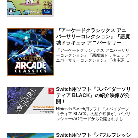
『アーケードクラシックス アニ
バーサリーコレクション』『悪魔
城ドラキュラ アニバーサリーコ
レクション』『魂斗羅 アニバー
『アーケードクラシックス アニバーサリ
サリーコレクション』で更新デー
ーコレクション』『悪魔城ドラキュラ ア
ニバーサリーコレクション』『魂斗羅 ア
タが2019年6月19日から配信開
ニバーサリーコレクション』で、各種機
始！
能を追加する更新データが2019年6月19
日から配信開始となりました。パッチノ
ートは下記の通りです。パッチノート★
アーケードクラシ...
Switch用ソフト『スパイダーソリ
ティア BLACK』の紹介映像が公
開！
Nintendo Switch用ソフト『スパイダーソ
リティア BLACK』の紹介映像が、パブリ
ッシャーのGモードから公開されまし
た。下記より動画をチェックすることが
できます。『スパイダーソリティア
BLACK』は、本日2018年10月25日より配
Switch用ソフト『バブルフレッシ