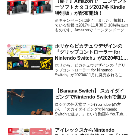
【終了】Amazonで「ニンテンド
する最新号が2024年3月に発売決...
ーソフトカタログ2017冬 Kindle
特別版」が配布開始！
※キャンペーンは終了しました。掲載し
ている情報は2017年11月30日 16時時点の
ものです。Amazonで「ニンテンドーソフ
トカタログ2017冬 Kindle特別版」の配布
が開始されました。カタログをダウンロ
ードすると、対象のダウンロード版ソフ
ホリからピカチュウデザインの
トが販売価格からさらに最大500円...
『グリップコントローラー for
Nintendo Switch』が2020年11月
に発売決定！
ホリから、ピカチュウデザインの『グリ
ップコントローラー for Nintendo
Switch』が2020年11月に発売されること
が決定しました。販売価格は各4,980円
+税に設定されています。海外向けとして
発表済みの「ポケモン グリップコントロ
【Banana Switch】 スカイダイ
ーラー」とは別デザインになるようで...
ビングでNintendo Switchで遊ぶ
ロシアの任天堂ファン(YouTuber)の方
が、「スカイダイビングでNintendo
Switchで遊ぶ。」という動画をYouTube
に投稿しています。動画のタイトルは、
『Banana Switch (バナナ スイッチ)』で
す。バナナ、ドンキーコング、Nintendo
アイレックスからNintendo
Switc...