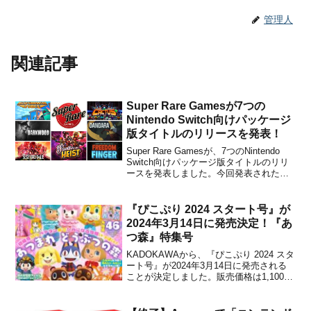
管理人
関連記事
Super Rare Gamesが7つの
Nintendo Switch向けパッケージ
版タイトルのリリースを発表！
Super Rare Gamesが、7つのNintendo
Switch向けパッケージ版タイトルのリリ
ースを発表しました。今回発表されたタ
イトルは下記の通りです。●Dandara:
Trials of Fear Edition●SteamWorld Heist:
Ultimate...
『ぴこぷり 2024 スタート号』が
2024年3月14日に発売決定！『あ
つ森』特集号
KADOKAWAから、『ぴこぷり 2024 スタ
ート号』が2024年3月14日に発売される
ことが決定しました。販売価格は1,100円
(税込)に設定されています。ゲーム好きな
小学生にぴったりの雑誌『ぴこぷり』か
ら、『あつまれ どうぶつの森』を大特集