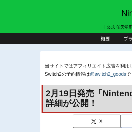
N
非公式 任天堂
概要
プ
当サイトではアフィリエイト広告を利用
Switch2の予約情報は
@switch2_goods
で
2月19日発売「Ninten
詳細が公開！
X