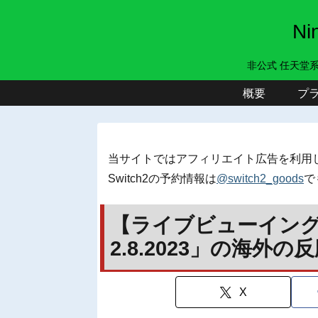
N
非公式 任天堂
概要
プ
当サイトではアフィリエイト広告を利用
Switch2の予約情報は
@switch2_goods
で
【ライブビューイングのみ】
2.8.2023」の海外の
X