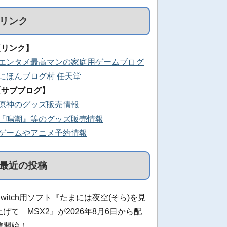
リンク
【リンク】
■エンタメ最高マンの家庭用ゲームブログ
■にほんブログ村 任天堂
【サブブログ】
■原神のグッズ販売情報
■『鳴潮』等のグッズ販売情報
■ゲームやアニメ予約情報
最近の投稿
Switch用ソフト『たまには夜空(そら)を見
上げて MSX2』が2026年8月6日から配
信開始！