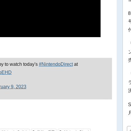
by to watch today's
#NintendoDirect
at
FLoEHD
uary 9, 2023
S