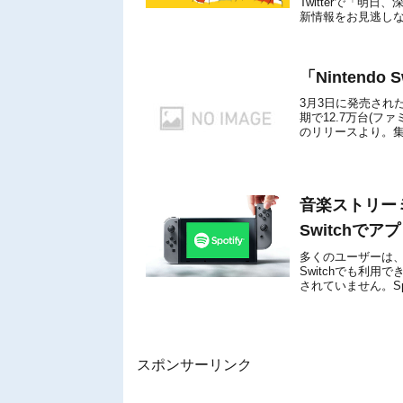
Twitterで「明日、
新情報をお見逃しなく
ており、「N...
「Nintendo
3月3日に発売された任
期で12.7万台(フ
のリリースより。集計
ームソフト ...
音楽ストリーミ
Switchで
多くのユーザーは、世
Switchでも利
されていません。Spo
いう票が2年...
スポンサーリンク