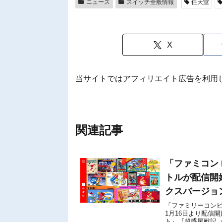
ニュース
スイッチ全般情報
任天堂
X
当サイトではアフィリエイト広告を利用
関連記事
「ファミコン Ni
トルが配信開
クスバージョ
ン』！
「ファミリーコンピュータ
1月16日より配信
ト』『超惑星戦記 