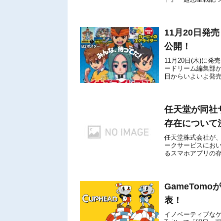
た『ゼルダの伝説 お金
11月20日発売
公開！
11月20日(木)に発
ードリーム編集部から公
日からいよいよ発売
ド』が特...
任天堂が同社
存在について
任天堂株式会社が、N
ークサービスにお
るスマホアプリの存
ントで本日5月24日
GameTom
表！
イノベーティブなゲ