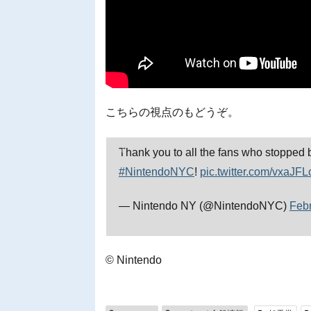
こちらの視点のもどうぞ。
Thank you to all the fans who stopped 
#NintendoNYC
!
pic.twitter.com/vxaJ
— Nintendo NY (@NintendoNYC)
Febr
© Nintendo