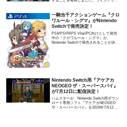
することを発表しました。ラインナップ
は全6種で、販売価格は1300円+税に設定
されています。ポケモンたちが豪華な装
飾に包み込まれたアンティーク風フィギ
一騎当千アクションゲーム『クロ
ュアが登場。ピカチュウやサーナイト...
ワルール・シグマ』がNintendo
Switchで発売決定！
PS4/PSVR/PS Vita//PC向けとして発売
中の『クロワルール・シグマ』が、
Nintendo Switchで発売されることが決定
しました。PLAYISMが発表しています。
【ブログを書きました】PLAYISM デジゲ
ー博2017 出展情報公開 全然言えてなか
ったのですが、...
Nintendo Switch用『アケアカ
NEOGEO ザ・スーパースパイ』
が7月12日に配信決定！
ハムスターが、Nintendo Switch用ダウン
ロード専用ソフト『アケアカNEOGEO
ザ・スーパースパイ』を2018年7月12日
から配信することを発表しました。販売
価格は823円(税込)です。パンチ、キッ
ク、銃などを駆使して、史上最悪のテロ
リスト集団を粉砕せよ。「ザ・スーパ...