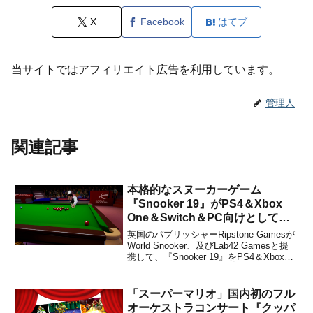
X
Facebook
はてブ
当サイトではアフィリエイト広告を利用しています。
管理人
関連記事
本格的なスヌーカーゲーム
『Snooker 19』がPS4＆Xbox
One＆Switch＆PC向けとして
2019年に海外で発売決定！
英国のパブリッシャーRipstone Gamesが
World Snooker、及びLab42 Gamesと提
携して、『Snooker 19』をPS4＆Xbox
One＆Nintendo Switch＆PC向けとして
2019年に海外で発売することを発表しま
した。販売価格は未定です。...
「スーパーマリオ」国内初のフル
オーケストラコンサート『クッパ