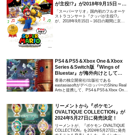
が主役!?』が2018年9月15日～16
日に京都で開催決定！
「スーパーマリオ」国内初のフルオーケ
ストラコンサート『クッパが主役!?』
が、2018年9月15日～16日の期間に京
都・ロームシアター京都 メインホールで
開催されることが決定しました。子ども
から大人まで、あらゆる世代に愛され続
ける『スーパーマリオ』の音楽を題材に
したコンサートとなっ...
PS4＆PS5＆Xbox One＆Xbox
Series＆Switch版『Wings of
Bluestar』が海外向けとして
2022年春に決定！
香港の独立開発社/出版社である
eastasiasoftがデベロッパーのShinu Real
Artsと提携して、PS4＆PS5＆Xbox One
＆Xbox Series＆Nintendo Switch版
『Wings of Bluestar』を海外向けとして
2022年春に発売するこ...
リーメントから『ポケモン
OVALTIQUE COLLECTION』が
2024年5月27日に発売決定！
リーメントが、『ポケモン OVALTIQUE
COLLECTION』を2024年5月27日に発売