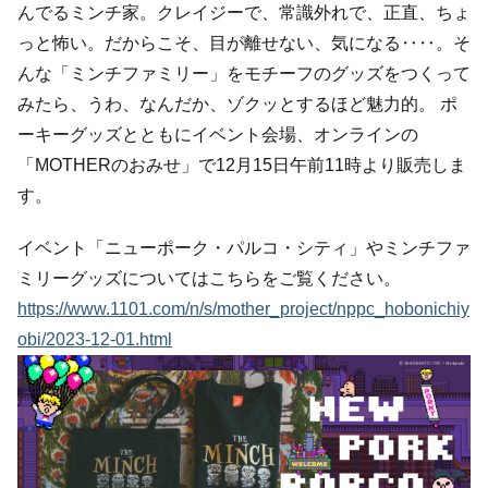
んでるミンチ家。クレイジーで、常識外れで、正直、ちょ
っと怖い。だからこそ、目が離せない、気になる‥‥。そ
んな「ミンチファミリー」をモチーフのグッズをつくって
みたら、うわ、なんだか、ゾクッとするほど魅力的。 ポ
ーキーグッズとともにイベント会場、オンラインの
「MOTHERのおみせ」で12月15日午前11時より販売しま
す。
イベント「ニューポーク・パルコ・シティ」やミンチファ
ミリーグッズについてはこちらをご覧ください。
https://www.1101.com/n/s/mother_project/nppc_hobonichiy
obi/2023-12-01.html