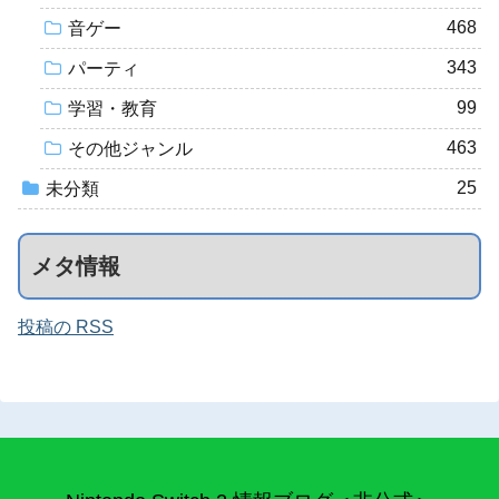
468
音ゲー
343
パーティ
99
学習・教育
463
その他ジャンル
25
未分類
メタ情報
投稿の RSS