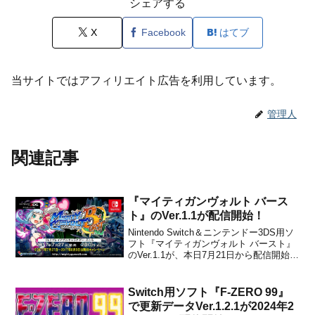
シェアする
X
Facebook
はてブ
当サイトではアフィリエイト広告を利用しています。
管理人
関連記事
『マイティガンヴォルト バース
ト』のVer.1.1が配信開始！
Nintendo Switch＆ニンテンドー3DS用ソ
フト『マイティガンヴォルト バースト』
のVer.1.1が、本日7月21日から配信開始と
なりました。パッチノートは下記の通り
です。Ver.1.1 パッチノート・「追加コ
ンテンツの購入」項目の追加・「装備切
Switch用ソフト『F-ZERO 99』
り替え」機能の追加・「ガ...
で更新データVer.1.2.1が2024年2