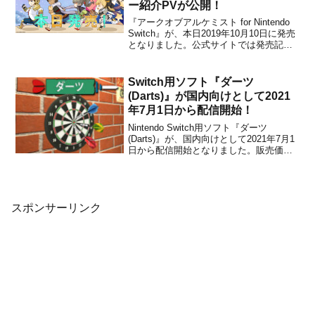
ー紹介PVが公開！
『アークオブアルケミスト for Nintendo
Switch』が、本日2019年10月10日に発売
となりました。公式サイトでは発売記念
イラストが公開されているほか、更新デ
ータ：Ver.1.01の情報も掲載されていま
す。パッチの内容は下記の通りです。■バ
Switch用ソフト『ダーツ
ージョン1.01・配信日...
(Darts)』が国内向けとして2021
年7月1日から配信開始！
Nintendo Switch用ソフト『ダーツ
(Darts)』が、国内向けとして2021年7月1
日から配信開始となりました。販売価格
は899円(税込)に設定されています。紹介
映像本作は、『ペイント』や『テーブル
テニス』、『スパイアラーム』などの
Sabecが手掛けた、いつでもどこ...
スポンサーリンク