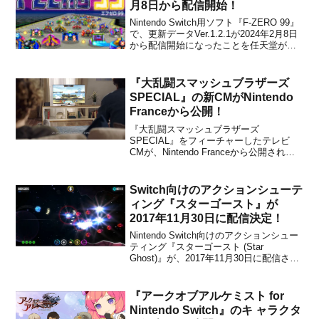
月8日から配信開始！
Nintendo Switch用ソフト『F-ZERO 99』
で、更新データVer.1.2.1が2024年2月8日
から配信開始になったことを任天堂が発
表しました。今回は、「Mute City I」を
ベースとしたシークレットコースに関す
る不具合を修正したパッチになるとのこ
『大乱闘スマッシュブラザーズ
と。【ニンテ...
SPECIAL』の新CMがNintendo
Franceから公開！
『大乱闘スマッシュブラザーズ
SPECIAL』をフィーチャーしたテレビ
CMが、Nintendo Franceから公開されま
した。下記から動画をチェックすること
ができます。
Switch向けのアクションシューテ
ィング『スターゴースト』が
2017年11月30日に配信決定！
Nintendo Switch向けのアクションシュー
ティング『スターゴースト (Star
Ghost)』が、2017年11月30日に配信され
ることが決定しました。今週発売の週刊
ファミ通で発表されています。本作は、
スターファイターを操り、メタゴン帝国
『アークオブアルケミスト for
の敵を撃墜しながらステージを進む...
Nintendo Switch』のキ ャラクタ