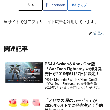
X
Facebook
はてブ
当サイトではアフィリエイト広告を利用しています。
管理人
関連記事
PS4＆Switch＆Xbox One版
『War Tech Fighters』の海外発
売日が2019年6月27日に決定！日
本のアニメとハリウッド超大作を
PS4＆Nintendo Switch＆Xbox One版
融合させたSFメカアクション
『War Tech Fighters』の海外発売日が、
2019年6月27日に決定したことがパブリ
STG
ッシャーのBlowfish Studios Gamesとデ
ベロッパーのDrakkar Devからアナウンス
されました。販売価格...
「とびマス 星のカービィ」が
2026年6月下旬に発売決定！予約