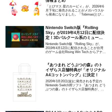
情報まとめ
「とびマス 星のカービィ」が、2026年6
月下旬に発売されることがメガハウスか
ら発表になりました。「Tobimas(とびマ
ス)」シリーズとは、『集めて』『飾っ
て』『動画を撮って』楽しみ方が無限大
に広がっていく、株式会社メガハウスが
Nintendo Switch版『Rolling
展開している新感覚マスコットフィギュ
Sky』が2019年4月12日に配信決
アです。角度や...
定！3Dパルクール系のミュージ
ックゲーム
Nintendo Switch版『Rolling Sky』が、
2019年4月12日に配信されることが台湾
のゲーム会社Rising Win Tech.からアナウ
ンスされました。販売価格は発表されて
いません。本作は、2017年よりスマート
フォン用アプリとして配信が開始され、
『あつまれ どうぶつの森』のト
アメリカや...
イザらス店舗特典が「オリジナル
A4コットンバッグ」に決定！
2020年3月20日(金)に発売される予定の
Nintendo Switch用ソフト『あつまれ どう
ぶつの森』のトイザらス店舗特典が、
「オリジナルA4コットンバッグ」に決定
したことが公式サイトで発表されまし
た。デザインはこちらになります。この
特典は、トイザらスオンラインで予約購
入す...