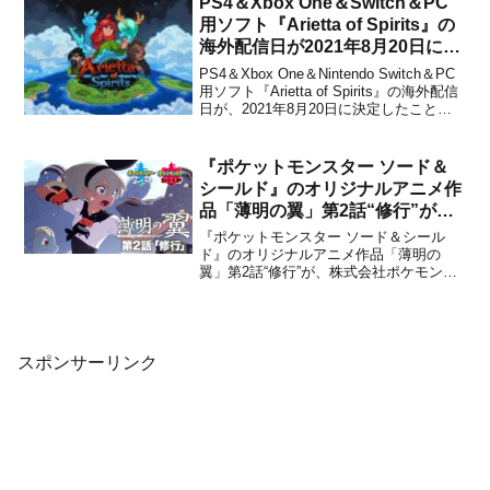
PS4＆Xbox One＆Switch＆PC
用ソフト『Arietta of Spirits』の
海外配信日が2021年8月20日に決
定！
PS4＆Xbox One＆Nintendo Switch＆PC
用ソフト『Arietta of Spirits』の海外配信
日が、2021年8月20日に決定したことを
パブリッシャーのRED ART GAMESとデ
ベロッパーのThird Spirit Gamesが発表し
ました。価格はコ...
『ポケットモンスター ソード＆
シールド』のオリジナルアニメ作
品「薄明の翼」第2話“修行”が配
信開始！
『ポケットモンスター ソード＆シール
ド』のオリジナルアニメ作品「薄明の
翼」第2話“修行”が、株式会社ポケモンか
ら公開されました。下記から動画をチェ
ックすることができます。ポケモンソー
ド・シールド『薄明の翼』第2話にて、絵
コンテ・演出を担当しました。我が子の
ようにサイトウ達を描かせ...
スポンサーリンク