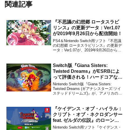
関連記事
『不思議の幻想郷 ロータスラビ
リンス』の更新データ：Ver1.07
が2019年9月26日から配信開始！
PS4＆Nintendo Switch用ソフト『不思議
の幻想郷 ロータスラビリンス』の更新デ
ータ：Ver1.07が、2019年9月26日から配
信開始となりました。このパッチは、バ
グ修正と「DLC:ロータスフレンズ」にパ
ートナー追加が適用される内容で、1.06
Switch版『Giana Sisters:
で発生した進行停止バグ...
Twisted Dreams』がESRBによ
って評価される！ハードコアなア
クションプラットフォーム
Nintendo Switch版『Giana Sisters:
Twisted Dreams (ギアナシスターズ:ツイ
ステッドドリームズ)』が、アメリカのゲ
ームソフトのレーティング審査機構
ESRBによって評価されました。本作
は、Black Forest Gamesによって開発さ
『ケイデンス・オブ・ハイラル：
れ...
クリプト・オブ・ネクロダンサー
feat. ゼルダの伝説』のローンチ
トレーラーが公開！
Nintendo Switch用ソフト『ケイデンス・