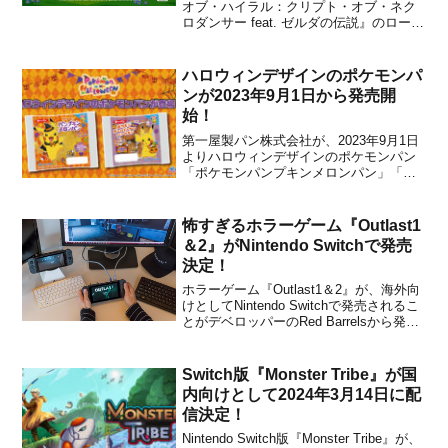
オブ・ハイラル：クリプト・オブ・ネク
ロダンサー feat. ゼルダの伝説』のローン
チトレーラーが、スパイク・チュンソフ
トから公開されました。下記から動画を
チェックすることができます。『ケイデ
ハロウィンデザインのポケモンパ
ンス・オブ・ハイラル』は、本日2019...
ンが2023年9月1日から発売開
始！
第一屋製パン株式会社が、2023年9月1日
よりハロウィンデザインのポケモンパン
「ポケモンパンプキンメロンパン」「ポ
ケモンボールドーナツ パンプキン 4個
入」の2品を発売開始したことを発表しま
した。ハロウィンデザインのポケモンパ
怖すぎるホラーゲーム『Outlast1
ンは2015年より毎年発売されていて、好
＆2』がNintendo Switchで発売
評のシリーズに...
決定！
ホラーゲーム『Outlast1＆2』が、海外向
けとしてNintendo Switchで発売されるこ
とがデベロッパーのRed Barrelsから発表
されました。発売時期は2018年の第1四半
期が予定されています。It's time for a
status update! We'v...
Switch版『Monster Tribe』が国
内向けとして2024年3月14日に配
信決定！
Nintendo Switch版『Monster Tribe』が、