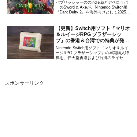
パブリッシャーののindie.ioとデベロッパ
ーのSword & Axeが、Nintendo Switch版
『Dark Deity 2』を海外向けとして2025年
9月4日に発売することを発表しました。
前作『Dark Deity』は国内でもSwitch版が
リリースされたため、今回も...
【更新】Switch用ソフト『マリオ
＆ルイージRPG ブラザーシッ
プ』の香港＆台湾での特典が発
表！
Nintendo Switch用ソフト『マリオ＆ルイ
ージRPG ブラザーシップ』の早期購入特
典を、任天堂香港および台湾のライセン
ス会社・パブリッシャーJustdanが発表し
ました。対象地域の対象店でパッケージ
版を予約・購入することで、数量限定特
典として「紙製望遠鏡」や「キャンバ
ス...
スポンサーリンク