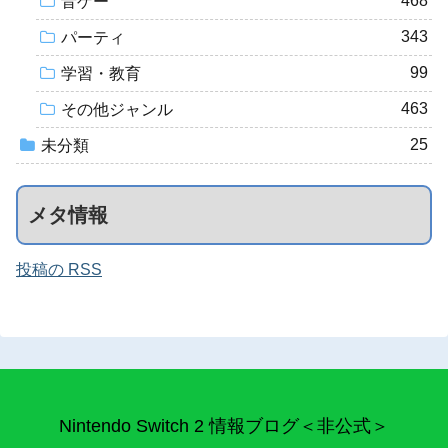
468
音ゲー
343
パーティ
99
学習・教育
463
その他ジャンル
25
未分類
メタ情報
投稿の RSS
Nintendo Switch 2 情報ブログ＜非公式＞