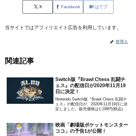
X
Facebook
はてブ
当サイトではアフィリエイト広告を利用しています。
管理人
関連記事
Switch版『Brawl Chess 乱闘チ
ェス』の配信日が2020年11月19
日に決定！
Nintendo Switch版『Brawl Chess 乱闘チ
ェス』の配信日が、2020年11月19日に決
定しました。販売価格は1,199円(税込)で
すが、2020年11月18日 23時59分までは
割引価格の839円(税込)で購入することが
できます。本作は、ファンタジー世界を
映画「劇場版ポケットモンスター
舞...
ココ」の予告1が公開！