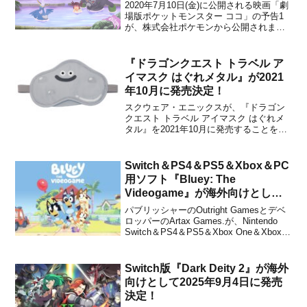
2020年7月10日(金)に公開される映画「劇
場版ポケットモンスター ココ」の予告1
が、株式会社ポケモンから公開されまし
た。下記から動画をチェックすることが
できます。／7月10日（金）公開🎬⚡️劇場
版ポケットモンスター ココ🌿最新ポスタ
『ドラゴンクエスト トラベル ア
ービジュアルを公開！＼夕暮れの中のザ
イマスク はぐれメタル』が2021
ルードと...
年10月に発売決定！
スクウェア・エニックスが、『ドラゴン
クエスト トラベル アイマスク はぐれメ
タル』を2021年10月に発売することを発
表しました。販売価格は1,320円(税込)に
設定されています。『ドラゴンクエス
ト』のトラベルグッズから、「はぐれメ
Switch＆PS4＆PS5＆Xbox＆PC
タル」のアイマスクが登場です。ドラゴ
用ソフト『Bluey: The
ンクエストか...
Videogame』が海外向けとして
2023年11月17日に発売決定！
パブリッシャーのOutright Gamesとデベ
ロッパーのArtax Games.が、Nintendo
Switch＆PS4＆PS5＆Xbox One＆Xbox
Series＆PC用ソフト『Bluey: The
Videogame』を海外向けとして2023年11
月17日に発売す...
Switch版『Dark Deity 2』が海外
向けとして2025年9月4日に発売
決定！