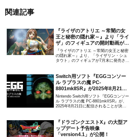
関連記事
『ライザのアトリエ ～常闇の女
王と秘密の隠れ家～』より「ライ
ザ」のフィギュアの開封動画が公
開！
『ライザのアトリエ ～常闇の女王と秘密
の隠れ家～』より、「ライザリン・シュ
タウト」のフィギュアが7月末に発売され
ました。開封/レビュー動画がいくつか公
開されたので、興味のある方は好みの動
画を下記からチェックしてみてくださ
Switch用ソフト『EGGコンソー
い。また、こちら(雪の降る空に)やこちら
ル ラプラスの魔 PC-
(greenbell...
8801mkIISR』が2025年8月21日
に配信決定！
Nintendo Switch用ソフト『EGGコンソー
ル ラプラスの魔 PC-8801mkIISR』が、
2025年8月21日に配信されることが決定
しました。販売価格は880円(税込)に設定
されています。D4エンタープライズが展
開するプロジェクトEGGのNintendo
『ドラゴンクエストX』の大型ア
Switc...
ップデート予告映像
「version4.1」が公開！