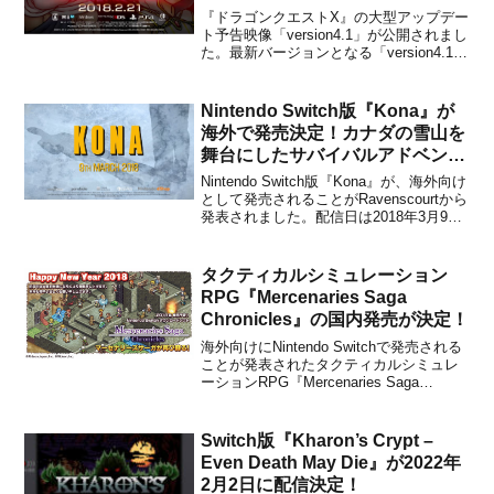
『ドラゴンクエストX』の大型アップデー
ト予告映像「version4.1」が公開されまし
た。最新バージョンとなる「version4.1
栄光の勇者と消されし盟友」は、Wii U／
Windows／ニンテンドー3DS／PS4／
Nintendo Switch向けとして2018年2月21
Nintendo Switch版『Kona』が
日...
海外で発売決定！カナダの雪山を
舞台にしたサバイバルアドベンチ
ャー
Nintendo Switch版『Kona』が、海外向け
として発売されることがRavenscourtから
発表されました。配信日は2018年3月9日
が予定されています。
▽Nintendo.com『Kona』の詳細本作は、
1970年のカナダ北部にある雪山を舞台と
タクティカルシミュレーション
したサバイバルアドベン...
RPG『Mercenaries Saga
Chronicles』の国内発売が決定！
海外向けにNintendo Switchで発売される
ことが発表されたタクティカルシミュレ
ーションRPG『Mercenaries Saga
Chronicles』ですが、国内発売が決定しま
した。開発元のライドオンジャパンが発
表しています。日本でのタイトルは、
Switch版『Kharon’s Crypt –
『マーセナリーズサーガ ...
Even Death May Die』が2022年
2月2日に配信決定！