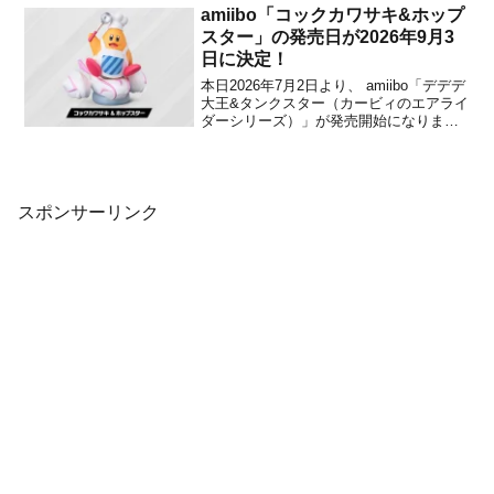
のインディーゲームの祭典BitSummit 7
amiibo「コックカワサキ&ホップ
Spirits...
スター」の発売日が2026年9月3
日に決定！
本日2026年7月2日より、 amiibo「デデデ
大王&タンクスター（カービィのエアライ
ダーシリーズ）」が発売開始になりまし
た。タンクスターは、ゲーム内でプッシ
ュの操作をすると滑走形態が変わります
が、amiiboでも接地形態と滑走形態、そ
れぞれを付け替えて楽しむことができま
す。好...
スポンサーリンク