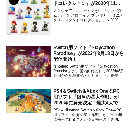
ドコレクション』が2020年11月
に発売決定！
スクウェア・エニックスが、『キングダ
ム ハーツ メロディ オブ メモリー ミニア
クリルスタンドコレクション』を2020年
11月に発売することを発表しました。本
商品は、PS4＆Xbox One＆Switch用ソフ
ト『Kingdom Hearts Melody of
Memory』の...
Switch用ソフト『Slaycation
Paradise』が2022年8月18日から
配信開始！
Nintendo Switch用ソフト『Slaycation
Paradise』が、国内向けとして2022年8月
18日から配信開始となりました。販売価
格は1,980円(税込)に設定されています
が、2022年9月7日 0時59分までは割引価
格の1,584円(税込)で購入することがで...
PS4＆Switch＆Xbox One＆PC
用ソフト『銀河の星大作戦』が
2020年に発売決定！最大4人で楽
しめるリアルタイム宇宙戦争シミ
PS4＆Nintendo Switch＆Xbox One＆PC
ュレーション
用ソフト『銀河の星大作戦』が、2020年
に発売されることが今日発売の「週刊フ
ァミ通 2019年6月13日号」で発表されま
した。販売価格は未定です。日本最大級