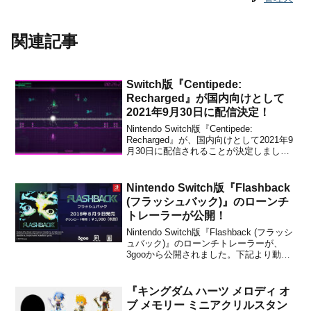
関連記事
Switch版『Centipede:
Recharged』が国内向けとして
2021年9月30日に配信決定！
Nintendo Switch版『Centipede:
Recharged』が、国内向けとして2021年9
月30日に配信されることが決定しまし
た。販売価格は1,099円(税込)に設定され
ています。本作は、昆虫退治のアーケー
ドゲーム『Centipede (センティピード)』
Nintendo Switch版『Flashback
を現代に...
(フラッシュバック)』のローンチ
トレーラーが公開！
Nintendo Switch版『Flashback (フラッシ
ュバック)』のローンチトレーラーが、
3gooから公開されました。下記より動画
をチェックできます。『Flashback (フラ
ッシュバック)』は、本日よりSwitch向け
のeショップにて配信が開始されていま
『キングダム ハーツ メロディ オ
す。販売価格...
ブ メモリー ミニアクリルスタン