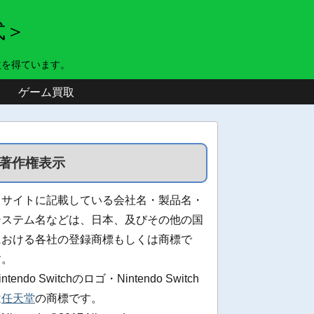
式＞
益を得ています。
ゲーム買取
著作権表示
当サイトに記載している会社名・製品名・
システム名などは、日本、及びその他の国
における各社の登録商標もしくは商標で
す。
intendo Switchのロゴ・Nintendo Switch
は
任天堂
の商標です。