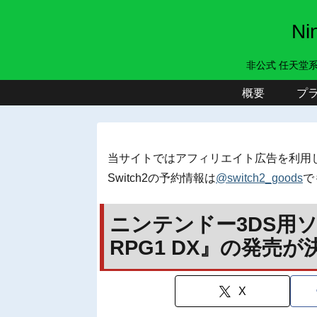
N
非公式 任天堂
概要
プ
当サイトではアフィリエイト広告を利用
Switch2の予約情報は
@switch2_goods
で
ニンテンドー3DS用
RPG1 DX』の発売が
X