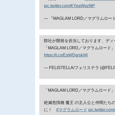
pic.twitter.com/KYeaWpz9tP
— 『MAGLAM LORD／マグラムロード
弊社が開発を担当しております、ディ
「MAGLAM LORD／マグラムロー
https://t.co/EgWDgrskiW
— FELISTELLA/フェリステラ (@FELI
「MAGLAM LORD／マグラムロー
絶滅危惧種 魔王 の主人公と仲間たち
に！
#マグラムロード
pic.twitter.