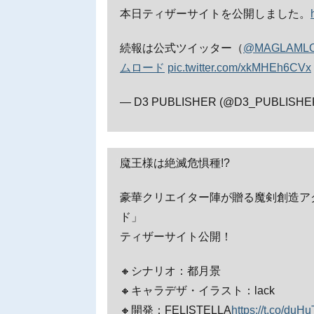
本日ティザーサイトを公開しました。
続報は公式ツイッター（
@MAGLAML
ムロード
pic.twitter.com/xkMHEh6CVx
— D3 PUBLISHER (@D3_PUBLISHE
魔王様は絶滅危惧種!?
豪華クリエイター陣が贈る魔剣創造アクシ
ド」
ティザーサイト公開！
🔸シナリオ：都月景
🔸キャラデザ・イラスト：lack
🔸開発：FELISTELLA
https://t.co/duH