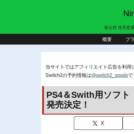
N
非公式 任天堂
概要
プ
当サイトではアフィリエイト広告を利用
Switch2の予約情報は
@switch2_goods
で
PS4＆Swith用ソ
発売決定！
X