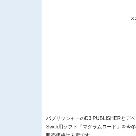
ス
パブリッシャーのD3 PUBLISHERとデベロ
Swith用ソフト『マグラムロード』を
販売価格は未定です。