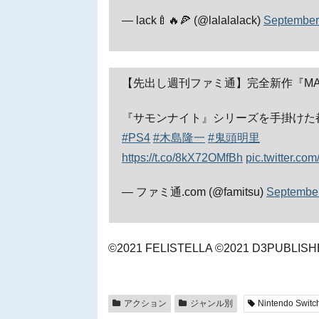
— lack🍼🔥🍕 (@lalalalack)
September
【先出し週刊ファミ通】完全新作『MAG
『サモンナイト』シリーズを手掛けた
#PS4
#木島隆一
#鬼頭明里
https://t.co/8kX72OMfBh
pic.twitter.c
— ファミ通.com (@famitsu)
September
©2021 FELISTELLA ©2021 D3PUBLIS
アクション
ジャンル別
Nintendo Switc