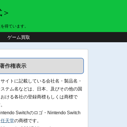
式＞
益を得ています。
ゲーム買取
著作権表示
当サイトに記載している会社名・製品名・
システム名などは、日本、及びその他の国
における各社の登録商標もしくは商標で
す。
intendo Switchのロゴ・Nintendo Switch
は
任天堂
の商標です。