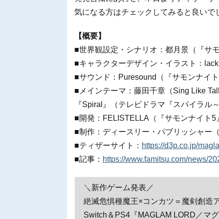
気になる方はチェックしてみると良いで
【概要】
■世界観設定・シナリオ：都月景（『サ
■キャラクターデザイン・イラスト：lack（『F
■サウンド：Puresound（『サモン
■メインテーマ：藤田千章（Sing Like 
『Spiral』（テレビドラマ『スパイラ
■開発：FELISTELLA（『サモンナイト
■制作：ディースリー・パブリッシャー（『
■ティザーサイト：
https://d3p.co.jp/magl
■記事：
https://www.famitsu.com/news/2
＼新作ゲーム発表／
絶滅危惧種魔王×コンカツ＝魔剣創造ア
Switch＆PS4『MAGLAM LOR