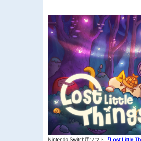
Nintendo Switch用ソフト
『Lost Litt