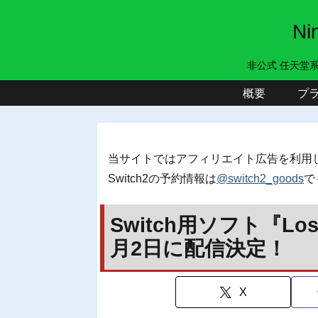
N
非公式 任天堂
概要
プ
当サイトではアフィリエイト広告を利用
Switch2の予約情報は
@switch2_goods
で
Switch用ソフト『Lost 
月2日に配信決定！
X