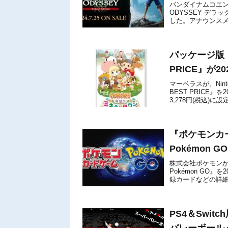
バンダイナムコエンター
ODYSSEY デラ
した。アナウンスメ
RPG『ONE PIEC..
パッケージ版『
PRICE』が2
マーベラスが、Nin
BEST PRICE
3,278円(税込)
Nintendo...
『ポケモンカ
Pokémon 
株式会社ポケモンが
Pokémon GO
録カードなどの詳
【Amazon.co.jp】●
PS4＆Swi
バレーボール』