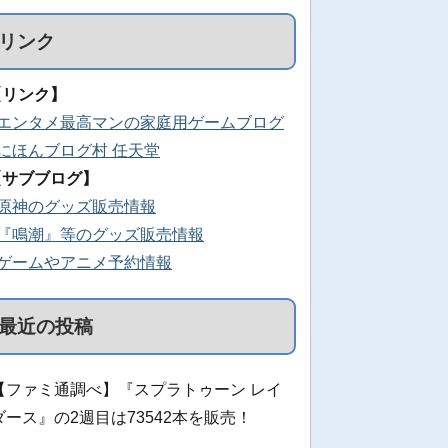
リンク
【リンク】
■エンタメ最高マンの家庭用ゲームブログ
■にほんブログ村 任天堂
【サブブログ】
■原神のグッズ販売情報
■『鳴潮』等のグッズ販売情報
■ゲームやアニメ予約情報
最近の投稿
【ファミ通調べ】『スプラトゥーン レイ
ダース』の2週目は73542本を販売！