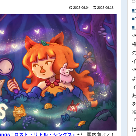
©
2026.06.04
2026.06.18
※
「
le Things : ロスト・リトル・シングス』
が、国内向けとし