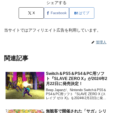
シェアする
X
Facebook
はてブ
当サイトではアフィリエイト広告を利用しています。
管理人
関連記事
Switch＆PS5＆PS4＆PC用ソフ
ト『SLAVE ZERO X』が2024年2
月22日に発売決定！
Beep Japanが、Nintendo Switch＆PS5＆
PS4＆PC用ソフト『SLAVE ZERO X (ス
レイブ ゼロ X)』を2024年2月22日に発売
することを発表しました。SwitchとPS5
ではパッケージ版も発売予定で、パッケ
ージには以下のものが含まれていると
無観客で開催された「サガ」シリ