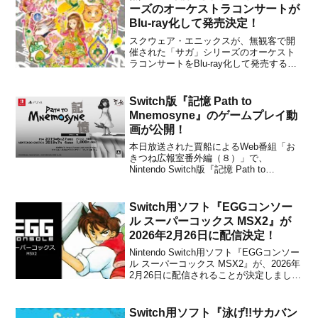
の...
ーズのオーケストラコンサートが
Blu-ray化して発売決定！
スクウェア・エニックスが、無観客で開
催された「サガ」シリーズのオーケスト
ラコンサートをBlu-ray化して発売するこ
とを発表しました。タイトルは
『Orchestral SaGa Live Disc』で、2021
年11月17日に発売される予定です。【商
Switch版『記憶 Path to
品紹介】 『サガ』シリーズオー...
Mnemosyne』のゲームプレイ動
画が公開！
本日放送された賈船によるWeb番組「お
きつね広報室番外編（８）」で、
Nintendo Switch版『記憶 Path to
Mnemosyne』のプレイ動画が公開されま
した。興味のある方は、下記から動画を
チェックしてみてください。『記憶 Path
Switch用ソフト『EGGコンソー
to Mnemosyne』は、国...
ル スーパーコックス MSX2』が
2026年2月26日に配信決定！
Nintendo Switch用ソフト『EGGコンソー
ル スーパーコックス MSX2』が、2026年
2月26日に配信されることが決定しまし
た。販売価格は880円(税込)に設定されて
います。D4エンタープライズが展開する
プロジェクトEGGのNintendo Switch向け
Switch用ソフト『泳げ!!サカバン