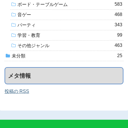
583
ボード・テーブルゲーム
468
音ゲー
343
パーティ
99
学習・教育
463
その他ジャンル
25
未分類
メタ情報
投稿の RSS