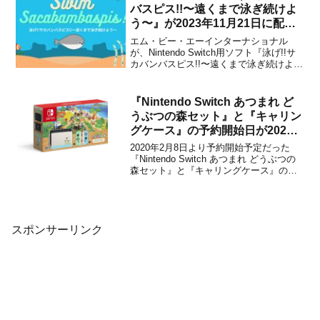
最新タイ...
バスピス!!〜遠くまで泳ぎ続けよ
う〜』が2023年11月21日に配信
決定！
エム・ビー・エーインターナショナル
が、Nintendo Switch用ソフト『泳げ!!サ
カバンバスピス!!〜遠くまで泳ぎ続けよ
う〜』を2023年11月21日に配信すること
を発表しました。販売価格は300円(税込)
に設定されています。トレーラーPV本作
『Nintendo Switch あつまれ ど
は、 泳ぎが苦手な「サカバンバ...
うぶつの森セット』と『キャリン
グケース』の予約開始日が2020
年2月8日⇒未定に延期されること
2020年2月8日より予約開始予定だった
が発表に！
『Nintendo Switch あつまれ どうぶつの
森セット』と『キャリングケース』の予
約開始日が、2020年2月8日⇒未定に延期
されることが任天堂から発表になりまし
た。延期の原因は、現在発生している新
型コロナウイルス感染症によるもの
で、...
スポンサーリンク