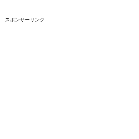
One/Nintendo Switch/Steamで配信され、
全世界で100万本を越えるセールスを記録
し...
スポンサーリンク