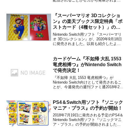
配信されることがセガから発表されまし
た。販売価格は999円（税込）です。詳細
情報が公開になりましたので、下記から
チェックしてみてください。「サンダー
『スーパーマリオ 3Dコレクショ
フォース」シリーズで知られるテクノ
ン』の楽天ブックス限定特典「ポ
ソ...
ストカード（4種セット）」の開
封画像を公開！
Nintendo Switch用ソフト『スーパーマリ
オ 3Dコレクション』が、2020年9月18日
に発売されました。以前も紹介したよう
に、楽天ブックスで購入することで数量
限定特典として「ポストカード（4種セッ
ト）」をもらうことができます。実際の
カードゲーム『不如帰 大乱 1553
画像を公開しますので、興味のある方
竜虎相搏つ』がNintendo Switch
は...
で発売決定！
『不如帰 大乱 1553 竜虎相搏つ』が
Nintendo Switch向けとして発売されるこ
とが、今週発売の週刊ファミ通2018年2月
15日号（2018年2月1日発売）で発表にな
りました。【ファミ通.com】本作は、シ
ミュレーションゲームの要素を取り入れ
PS4＆Switch用ソフト『ソニック
たトレーディングカードゲー...
マニア・プラス』の予約が開始！
2018年7月19日に発売される予定のPS4＆
Nintendo Switch用ソフト『ソニックマニ
ア・プラス』の予約が開始されました。
本作は、2017年8月にPS4/Xbox