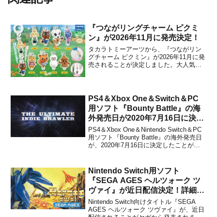
『つながリングチャーム ピクミ
ン』が2026年11月に発売決定！
タカラトミーアーツから、『つながリン
グチャーム ピクミン』が2026年11月に発
売されることが決定しました。大人気の
「つながリングチャーム」から、『ピク
ミン』Ver.が新たに登場！ペットボトルの
目印にしたり、お気に入りのピクミンを
つなげたりして楽しむことができます。
PS4＆Xbox One＆Switch＆PC
詳細をまとめま...
用ソフト『Bounty Battle』の海
外発売日が2020年7月16日に決
定！
PS4＆Xbox One＆Nintendo Switch＆PC
用ソフト『Bounty Battle』の海外発売日
が、2020年7月16日に決定したことがパ
ブリッシャーのMerge Gamesとデベロッ
パーのDark Screen Gamesから発表され
ました。パッケージ版は遅れて...
Nintendo Switch用ソフト
『SEGA AGES ヘルツォーク ツ
ヴァイ』が近日配信決定！詳細情
報が発表に
Nintendo Switch向けタイトル『SEGA
AGES ヘルツォーク ツヴァイ』が、近日