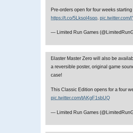
Pre-orders open for four weeks startin
https://t.co/5Lksol4sqo
.
pic.twitter.com
— Limited Run Games (@LimitedRun
Blaster Master Zero will also be availa
a reversible poster, original game sound
case!
This Classic Edition opens for a four 
pic.twitter.com/tAKgF1sbUQ
— Limited Run Games (@LimitedRun