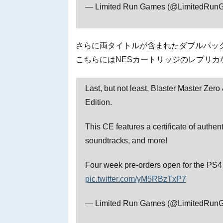
— Limited Run Games (@LimitedRun
さらに両タイトルが含まれたダブルパッ
こちらにはNESカートリッジのレプリ
Last, but not least, Blaster Master Zero
Edition.
This CE features a certificate of authe
soundtracks, and more!
Four week pre-orders open for the PS4
pic.twitter.com/yM5RBzTxP7
— Limited Run Games (@LimitedRun