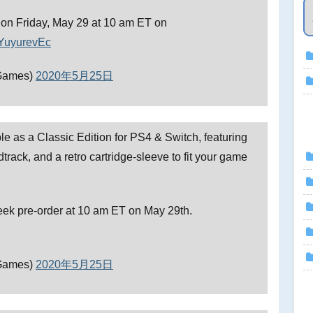
g on Friday, May 29 at 10 am ET on
/lYuyurevEc
Games)
2020年5月25日
ble as a Classic Edition for PS4 & Switch, featuring
track, and a retro cartridge-sleeve to fit your game
week pre-order at 10 am ET on May 29th.
Games)
2020年5月25日