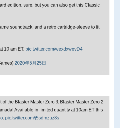
rd edition, sure, but you can also get this Classic
 game soundtrack, and a retro cartridge-sleeve to fit
at 10 am ET.
pic.twitter.com/wexdxwevD4
Games)
2020年5月25日
et of the Blaster Master Zero & Blaster Master Zero 2
mada! Available in limited quantity at 10am ET this
qo
.
pic.twitter.com/j5sdmzuz8s