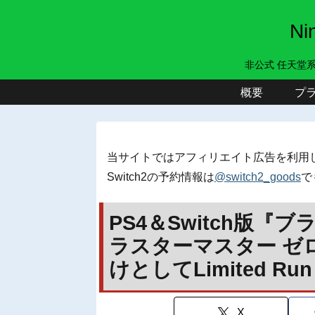
N
非公式 任天堂
概要
プ
当サイトではアフィリエイト広告を利用
Switch2の予約情報は
@switch2_goods
で
PS4＆Switch版『
ラスターマスター ゼ
けとしてLimited R
X