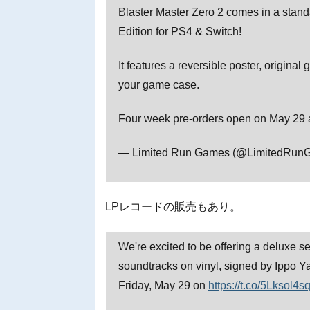
Blaster Master Zero 2 comes in a standa
Edition for PS4 & Switch!
It features a reversible poster, original
your game case.
Four week pre-orders open on May 29 
— Limited Run Games (@LimitedRun
LPレコードの販売もあり。
We're excited to be offering a deluxe s
soundtracks on vinyl, signed by Ippo Ya
Friday, May 29 on
https://t.co/5Lksol4s