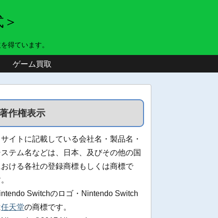
式＞
益を得ています。
ゲーム買取
著作権表示
当サイトに記載している会社名・製品名・
システム名などは、日本、及びその他の国
における各社の登録商標もしくは商標で
す。
intendo Switchのロゴ・Nintendo Switch
は
任天堂
の商標です。