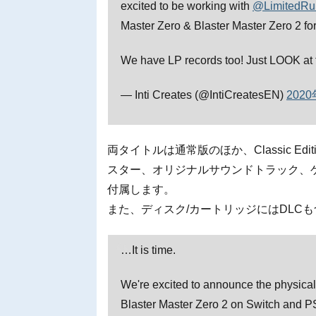
excited to be working with
@LimitedR
Master Zero & Blaster Master Zero 2 fo
We have LP records too! Just LOOK at 
— Inti Creates (@IntiCreatesEN)
202
両タイトルは通常版のほか、Classic E
スター、オリジナルサウンドトラック、
付属します。
また、ディスク/カートリッジにはDLC
…It is time.
We're excited to announce the physical
Blaster Master Zero 2 on Switch and P