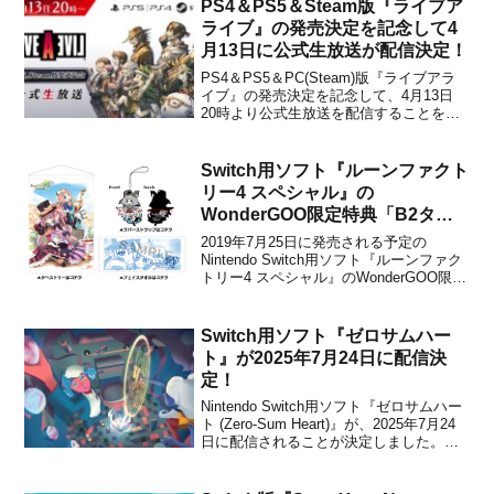
PS4＆PS5＆Steam版『ライブア
ライブ』の発売決定を記念して4
月13日に公式生放送が配信決定！
PS4＆PS5＆PC(Steam)版『ライブアラ
イブ』の発売決定を記念して、4月13日
20時より公式生放送を配信することをス
クウェア・エニックスが発表しました。
原作ディレクターであり今作のプロデュ
ーサーである時田貴司氏にくわえ、原曲
Switch用ソフト『ルーンファクト
を手掛け本作のアレンジ監修も務めた下
リー4 スペシャル』の
村陽子氏を...
WonderGOO限定特典「B2タペ
ストリー・ラバーストラップ・フ
2019年7月25日に発売される予定の
ェイスタオル」の絵柄が公開！
Nintendo Switch用ソフト『ルーンファク
トリー4 スペシャル』のWonderGOO限定
特典「B2タペストリー・ラバーストラッ
プ・フェイスタオル」の絵柄が公開され
ました。下記から特典画像のサンプルを
Switch用ソフト『ゼロサムハー
チェックすることができます。【Wo...
ト』が2025年7月24日に配信決
定！
Nintendo Switch用ソフト『ゼロサムハー
ト (Zero-Sum Heart)』が、2025年7月24
日に配信されることが決定しました。販
売価格は990円(税込)に設定されていま
す。本作は、恋愛・学園・スリル・マジ