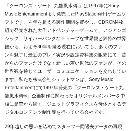
『クーロンズ・ゲート -九龍風水傳-』は1997年にSony
Music Entertainmentより発売したPlayStation®用ゲームソ
フトです。４年を超える製作期間を費やし、CDROM4枚
組で発売された大作アドベンチャーゲームで、アジアンゴ
シック、サイバーパンクなディープな世界観と独特の世界
観から、およそ30年を経る現在においても、多くのファ
ンを魅了し最近のプレイ実況や設定資料集の販売にて、昔
からのファンだけでなく新しい若い世代のファンが、その
世界観を通じてユーザーコミュニケーションを交わしてい
ます。私たち株式会社ジェットマンは、Sony Music
Entertainmentにて1997年発売の「クーロンズ・ゲート九
龍風水傳®」企画制作に関わったオリジナルメンバーを中
核に是空から続く、ジェットグラフィクスを母体とするデ
ジタルコンテンツ制作等を行っている会社です。
29年越しの思いを込めてスタッフ一同過去データの再現