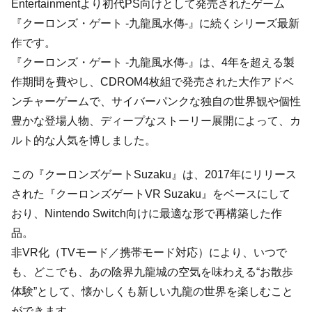
Entertainmentより初代PS向けとして発売されたゲーム
『クーロンズ・ゲート -九龍風水傳-』に続くシリーズ最新
作です。
『クーロンズ・ゲート -九龍風水傳-』は、4年を超える製
作期間を費やし、CDROM4枚組で発売された大作アドベ
ンチャーゲームで、サイバーパンクな独自の世界観や個性
豊かな登場人物、ディープなストーリー展開によって、カ
ルト的な人気を博しました。
この『クーロンズゲートSuzaku』は、2017年にリリース
された『クーロンズゲートVR Suzaku』をベースにして
おり、Nintendo Switch向けに最適な形で再構築した作
品。
非VR化（TVモード／携帯モード対応）により、いつで
も、どこでも、あの陰界九龍城の空気を味わえる“お散歩
体験”として、懐かしくも新しい九龍の世界を楽しむこと
ができます。