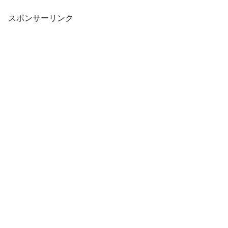
『RPGツクールMV』の初心者に向けた講
座番組です...
スポンサーリンク