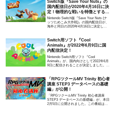
ックリアリズムを融合した短編ストーリ
Switch版『Save Your Nuts』の
ーが楽しめる、ビジュ...
国内配信日が2020年4月16日に決
定！物理的な戦いを特徴とするマ
ルチプレイ・パーティーゲーム
Nintendo Switch版『Save Your Nuts (ナ
ッツためこみ大作戦)』の国内配信日が、
海外と同日の2020年4月16日に決定しま
した。販売価格は1,520円(税込)に設定さ
れています。本作は、現在Steamにて早
期アクセス版が配信中の、マルチプレイ
Switch用ソフト『Cool
ヤーに焦点を...
Animals』が2022年6月9日に国
内配信決定！
Nintendo Switch用ソフト『Cool
Animals』が、国内向けとして2022年6月
9日に配信されることが決定しました。販
売価格は680円(税込)に設定されています
が、2022年6月8日 23時59分までは割引価
格の340円(税込)で購入することができま
「RPGツクールMV Trinity 初心者
す。トレーラ...
講座 STEP3 データベースの基礎
編」が公開！
「RPGツクールMV Trinity 初心者講座
STEP3 データベースの基礎編」が、本日
2月5日に公開されました。この番組は、
2018年11月15日に発売となったPS4＆
Xbox One＆Nintendo Switch用ソフト