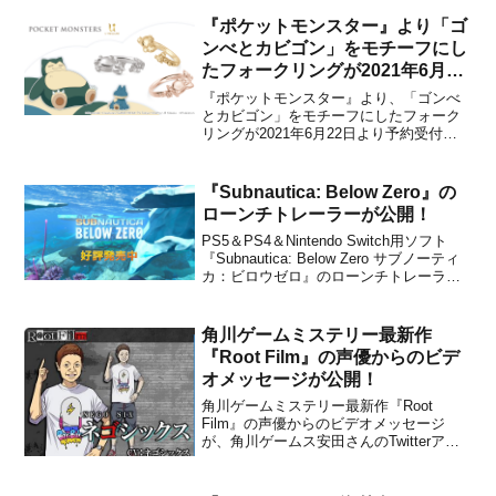
しました。販売価格は823円(税込)です。
うわさのマネーアイドルが、あなたの街
『ポケットモンスター』より「ゴ
にやってくる！「マネーアイドル...
ンべとカビゴン」をモチーフにし
たフォークリングが2021年6月22
日より予約受付開始！
『ポケットモンスター』より、「ゴンべ
とカビゴン」をモチーフにしたフォーク
リングが2021年6月22日より予約受付開
始になることがユートレジャーから発表
されました。以下、株式会社ユートレジ
ャーのプレスリリースより詳細です。
『Subnautica: Below Zero』の
【ポケモン】ゴンべとカビゴンをモチー
ローンチトレーラーが公開！
フにしたフォークリング。...
PS5＆PS4＆Nintendo Switch用ソフト
『Subnautica: Below Zero サブノーティ
カ：ビロウゼロ』のローンチトレーラー
が、バンダイナムコエンターテインメン
トから公開されました。下記から動画を
チェックすることができます。【好評発
角川ゲームミステリー最新作
売中】PS5™/PS4...
『Root Film』の声優からのビデ
オメッセージが公開！
角川ゲームミステリー最新作『Root
Film』の声優からのビデオメッセージ
が、角川ゲームス安田さんのTwitterアカ
ウントで公開されました。下記からいく
つかの動画をチェックすることができま
す。【更新】駒田航さん&i☆Ris「Root