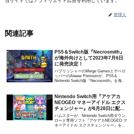
当サイトではアフィリエイト広告を利用しています。
管理人
関連記事
PS5＆Switch版『Necrosmith』
が海外向けとして2023年7月6日
に発売決定！
パブリッシャーのMerge Gamesとデベロ
ッパーのAlawar Premiumが、PS5＆
Nintendo Switch版『Necrosmith』を海外
向けとして2023年7月6日に発売すること
をアナウンスしました。米国での販売価
格は$7.99に設定されており、ゲームは日
Nintendo Switch用『アケアカ
本語...
NEOGEO マネーアイドル エクス
チェンジャー』が6月28日に配信
決定！
ハムスターが、Nintendo Switch用ダウン
ロード専用ソフト『アケアカNEOGEO マ
ネーアイドル エクスチェンジャー』を
2018年6月28日から配信することを発表