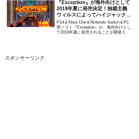
『Exception』が海外向けとして
Film」出演ビデオメッセージ集 総集編
2019年夏に発売決定！独裁主義
が...
ウィルスによってハイジャックさ
れたコンピュータシステムを舞台
PS4＆Xbox One＆Nintendo Switch＆PC
とした戦闘アクションゲーム
用ソフト『Exception』が、海外向けとし
て2019年夏に発売されることが開発スタ
ジオのTraxmaster Softwareから発表され
ました。＜紹介映像＞本作は、独裁主義
ウィルスによってハイジャックされたコ
ンピ...
スポンサーリンク