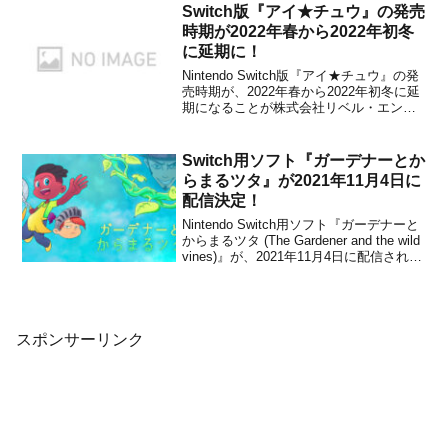
みてください。【ティザーサイト】『ビ
Switch版『アイ★チュウ』の発売
ルシャナ戦姫 ～源平飛花夢想～』ティザ
時期が2022年春から2022年初冬
ーサイト...
に延期に！
Nintendo Switch版『アイ★チュウ』の発
売時期が、2022年春から2022年初冬に延
期になることが株式会社リベル・エンタ
テインメントから発表されました。延期
の理由は、「さらなるクオリティアップ
を図るため」としています。以下、公式
Switch用ソフト『ガーデナーとか
サイトより。Nintendo Switc...
らまるツタ』が2021年11月4日に
配信決定！
Nintendo Switch用ソフト『ガーデナーと
からまるツタ (The Gardener and the wild
vines)』が、2021年11月4日に配信される
ことが決定しました。販売価格は1,010円
(税込)に設定されていますが、2021年11
月3日 23時59分まで...
スポンサーリンク