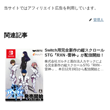
当サイトではアフィリエイト広告を利用しています。
管理人
関連記事
Switch用完全新作の縦スクロール
STG『RXN -雷神-』が配信開始！
株式会社ガルチと面白法人カヤックによ
る完全新作の縦スクロールSTG『RXN -
雷神-』、本日12月19日から配信開始とな
りました。販売価格は4,212円(税込)で
す。Switch向けのeショップ、もしくは任
天堂公式サイトからダウンロードできま
す。Nintendo Switch向け...