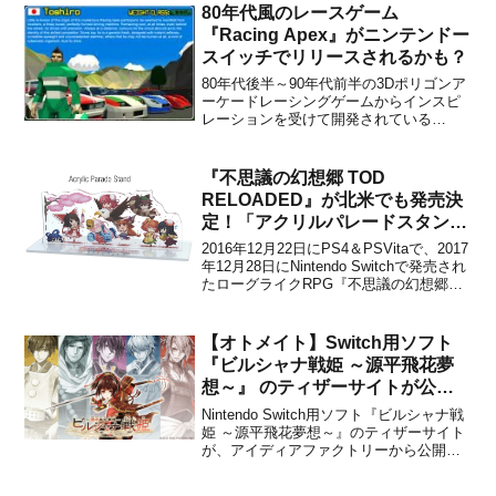
80年代風のレースゲーム
『Racing Apex』がニンテンドー
スイッチでリリースされるかも？
80年代後半～90年代前半の3Dポリゴンア
ーケードレーシングゲームからインスピ
レーションを受けて開発されている
『Racing Apex』がニンテンドースイッチ
でリリースされるかもしれません。公式
Twitterがファンからの「Switchでリリー
『不思議の幻想郷 TOD
ス予定はありますか？」という質問に
RELOADED』が北米でも発売決
対...
定！「アクリルパレードスタン
ド」などの豪華特典のついた限定
2016年12月22日にPS4＆PSVitaで、2017
版の予約も開始
年12月28日にNintendo Switchで発売され
たローグライクRPG『不思議の幻想郷
TOD RELOADED』ですが、PS4＆
Switch向けとして北米などでも発売され
ることがNIS Americaから発表されまし...
【オトメイト】Switch用ソフト
『ビルシャナ戦姫 ～源平飛花夢
想～』 のティザーサイトが公
開！
Nintendo Switch用ソフト『ビルシャナ戦
姫 ～源平飛花夢想～』のティザーサイト
が、アイディアファクトリーから公開さ
れました。現時点ではほとんど情報はあ
りませんが、気になる方はチェックして