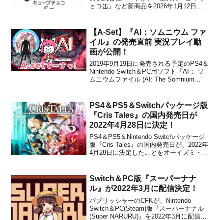
ョコ缶』など新商品を2026年1月12日に
発売することを発表しました。バレンタ
インなど贈り物にもピッタリな商品が多
数ラインナップ。チョコがセットになっ
【A-Set】『AI：ソムニウム ファ
た「星のカービィ ぬいぐるみ」も登場！
イル』の発売直前 実況プレイ動
各商品の詳細をま...
画が公開！
2019年9月19日に発売される予定のPS4＆
Nintendo Switch＆PC用ソフト『AI： ソ
ムニウムファイル (AI: The Somnium
Files)』の発売直前 実況プレイ動画が、
A-setのYouTubeチャンネルで公開されま
した。ゲーム本編に登場する本人自ら...
PS4＆PS5＆Switchパッケージ版
『Cris Tales』の国内発売日が
2022年4月28日に決定！
PS4＆PS5＆Nintendo Switchパッケージ
版『Cris Tales』の国内発売日が、2022年
4月28日に決定したことをオーイズミ・ア
ミュージオが発表しました。パッケージ
の価格は4,939円(税込)に設定されてお
り、本日1月21日より全国の取扱店や通販
Switch＆PC版『スーパーナナ
サイトにて順次...
ル』が2022年3月に配信決定！
パブリッシャーのCFKが、Nintendo
Switch＆PC(Steam)版『スーパーナナル
(Super NARURU)』を2022年3月に配信す