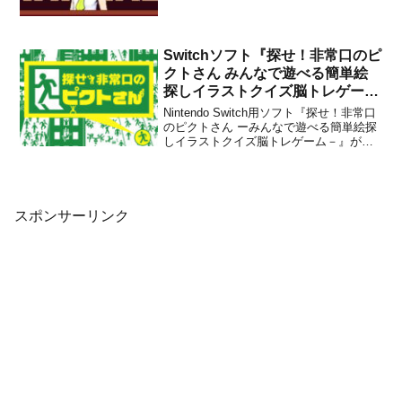
ることを発表しました。販売価格は未定
です。本作は、町のパン屋さんの少女
「ナナル」が、暴れんぼうの悪魔っ娘
「ヤコ」に立ち向かい、町を...
Switchソフト『探せ！非常口のピ
クトさん みんなで遊べる簡単絵
探しイラストクイズ脳トレゲー
ム』が9月22日に配信決定
Nintendo Switch用ソフト『探せ！非常口
のピクトさん ーみんなで遊べる簡単絵探
しイラストクイズ脳トレゲーム－』が、
2022年9月22日に配信されることが決定
しました。販売価格は980円(税込)に設定
されていますが、2022年9月25日 23時59
分までは割引価格の88...
スポンサーリンク