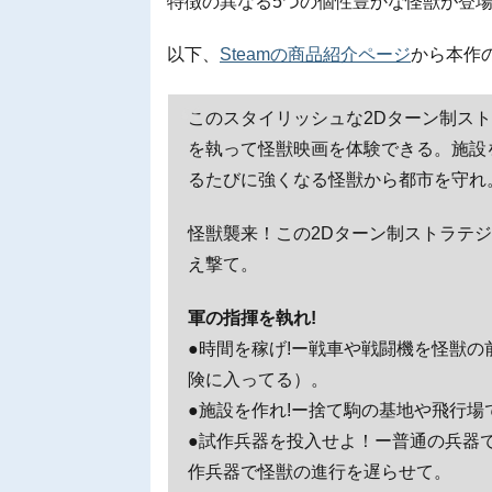
特徴の異なる5つの個性豊かな怪獣が登
以下、
Steamの商品紹介ページ
から本作
このスタイリッシュな2Dターン制ス
を執って怪獣映画を体験できる。施設
るたびに強くなる怪獣から都市を守れ
怪獣襲来！この2Dターン制ストラテ
え撃て。
軍の指揮を執れ!
●時間を稼げ!ー戦車や戦闘機を怪獣
険に入ってる）。
●施設を作れ!ー捨て駒の基地や飛行場
●試作兵器を投入せよ！ー普通の兵器
作兵器で怪獣の進行を遅らせて。