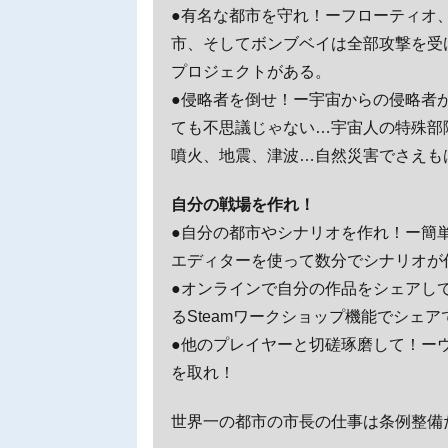
●有名な都市を守れ！ーフローティオ
市、そしてボンブベイは全部攻撃を受
プロジェクトがある。
●侵略者を倒せ！ー宇宙からの侵略者
ても不思議じゃない…宇宙人の特殊部
噴火、地震、津波…自然災害でさえも
自分の戦場を作れ！
●自分の都市やシナリオを作れ！ー簡
エディターを使って数分でシナリオが
●オンラインで自分の作品をシェアし
るSteamワークショップ機能でシェア
●他のプレイヤーと切磋琢磨して！ー
を取れ！
世界一の都市の市長の仕事は条例整備