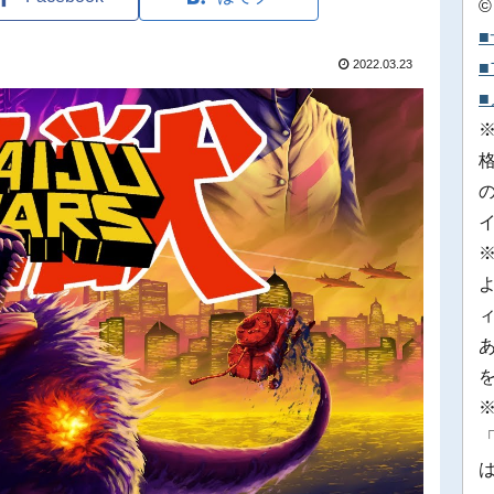
©
2022.03.23
※
「