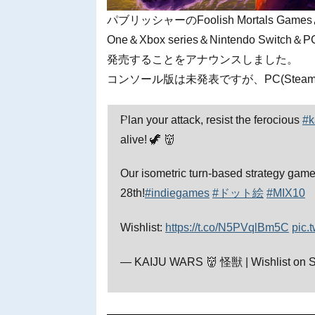
パブリッシャーのFoolish Mortals Gam
One＆Xbox series＆Nintendo Swi
発売することをアナウンスしました。
コンソール版は未発表ですが、PC(Stea
Plan your attack, resist the ferocious
#k
alive! 🦖 👹
Our isometric turn-based strategy gam
28th!
#indiegames
#ドット絵
#MIX10
Wishlist:
https://t.co/N5PVqlBm5C
pic.
— KAIJU WARS 👹 怪獣 | Wishlist on