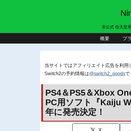
N
非公式 任天堂
概要
プ
当サイトではアフィリエイト広告を利用
Switch2の予約情報は
@switch2_goods
で
PS4＆PS5＆Xbox One
PC用ソフト『Kaiju 
年に発売決定！
X