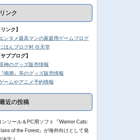
リンク
【リンク】
■エンタメ最高マンの家庭用ゲームブログ
■にほんブログ村 任天堂
【サブブログ】
■原神のグッズ販売情報
■『鳴潮』等のグッズ販売情報
■ゲームやアニメ予約情報
最近の投稿
コンソール＆PC用ソフト『Warrior Cats:
Clans of the Forest』が海外向けとして発
売決定！