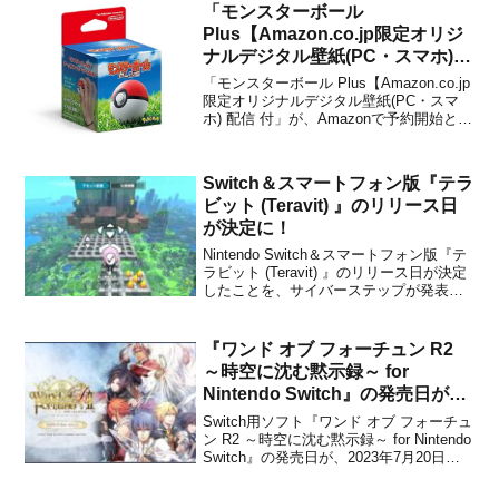
「モンスターボール
Plus【Amazon.co.jp限定オリジ
ナルデジタル壁紙(PC・スマホ)
配信 付」がAmazonで予約開始！
「モンスターボール Plus【Amazon.co.jp
限定オリジナルデジタル壁紙(PC・スマ
ホ) 配信 付」が、Amazonで予約開始とな
りました。Amazon.co.jp限定のオリジナ
ル壁紙が付いてくる、特別なセット品に
なります。なお、販売価格に関しては特
Switch＆スマートフォン版『テラ
典なしのほうが割引があ...
ビット (Teravit) 』のリリース日
が決定に！
Nintendo Switch＆スマートフォン版『テ
ラビット (Teravit) 』のリリース日が決定
したことを、サイバーステップが発表し
ました。スマホ・Nintendo Switch版のリ
リース日について、それぞれ2023年11月
9日（木）と11月23日（木）に発売すると
『ワンド オブ フォーチュン R2
のこと...
～時空に沈む黙示録～ for
Nintendo Switch』の発売日が
2023年7月20日に決定！
Switch用ソフト『ワンド オブ フォーチュ
ン R2 ～時空に沈む黙示録～ for Nintendo
Switch』の発売日が、2023年7月20日に
決定したことがアイディアファクトリー
から発表されました。販売価格は通常版