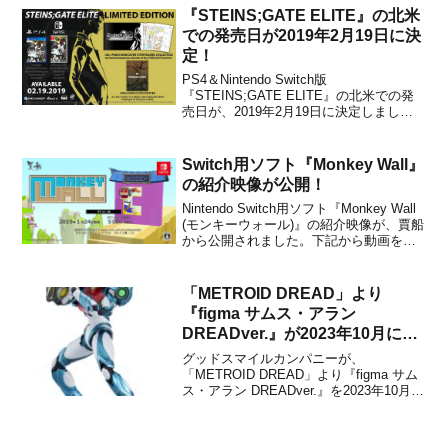
が7,150円(税込)、特装版が9,350円(税
『STEINS;GATE ELITE』の北米
込)、ダ...
での発売日が2019年2月19日に決
定！
PS4＆Nintendo Switch版
『STEINS;GATE ELITE』の北米での発
売日が、2019年2月19日に決定しまし
た。PC版は未定です。通常版に加えて限
定版も用意されており、限定版にはゲー
ムソフトと通常特典に加えて次の特典が
Switch用ソフト『Monkey Wall』
付属します。【特典内容】●100ページ
の紹介映像が公開！
以...
Nintendo Switch用ソフト『Monkey Wall
(モンキーウォール)』の紹介映像が、賈船
から公開されました。下記から動画をチ
ェックできます。■公式サイト：日本のイ
ンディーズゲームデベロッパー『Game
Attack』が開発した厦門国際アニメマン
「METROID DREAD」より
ガフェスティバル『創...
『figma サムス・アラン
DREADver.』が2023年10月に発
売決定！
グッドスマイルカンパニーが、
「METROID DREAD」より『figma サム
ス・アラン DREADver.』を2023年10月に
発売することを発表しました。販売価格
は12,500円(税込)に設定されています。以
下、商品の詳細です。商品詳細Nintendo