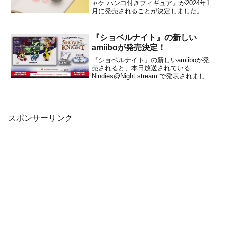
ャケ ハンコ付きフィギュア』が2024年1
月に発売されることが決定しました。メ
ーカー希望小売価格は450円(税別)に設定
されています。本商品は、『スプラトゥ
ーン3』のヒーローモードに登場するコジ
『ショベルナイト』の新しい
ャケと、まるでイクラに見える？！ラム
amiiboが発売決定！
ネ付きのフィ...
『ショベルナイト』の新しいamiiboが発
売されると、本日放送されている
Nindies@Night stream.で発表されまし
た。「スペクターナイト」、「プレイグ
ナイト」、「キングナイト」3体のamiibo
が発売されます。現在ショベルナイトの
amiiboは、ショベルナイト(ショ...
スポンサーリンク