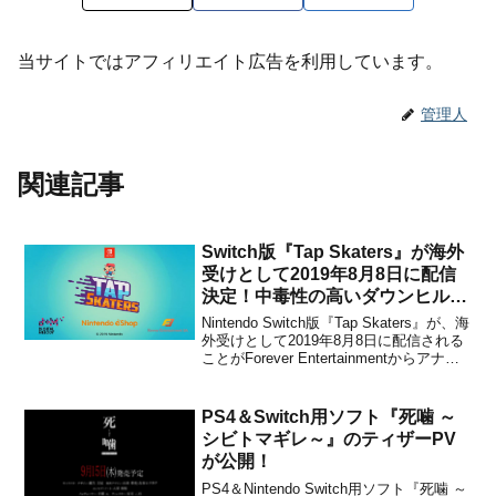
当サイトではアフィリエイト広告を利用しています。
管理人
関連記事
Switch版『Tap Skaters』が海外
受けとして2019年8月8日に配信
決定！中毒性の高いダウンヒルス
ケートボードレース
Nintendo Switch版『Tap Skaters』が、海
外受けとして2019年8月8日に配信される
ことがForever Entertainmentからアナウ
ンスされました。Feel the speed, show
your skills, and perform incr...
PS4＆Switch用ソフト『死噛 ～
シビトマギレ～』のティザーPV
が公開！
PS4＆Nintendo Switch用ソフト『死噛 ～