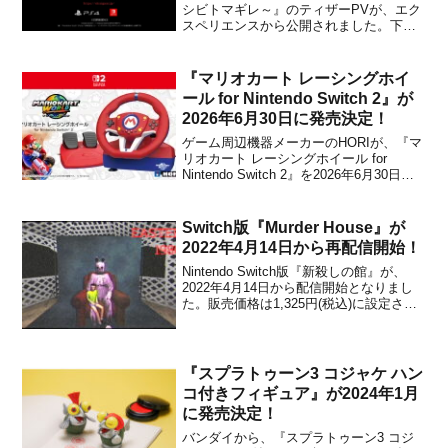
シビトマギレ～』のティザーPVが、エク
スペリエンスから公開されました。下記
から動画をチェックすることができま
す。【プレスリリース】【メディア掲
載】Gamer様に情報を掲載いただきまし
『マリオカート レーシングホイ
た。「死噛 ～シビトマギレ～」のティザ
ール for Nintendo Switch 2』が
ーP...
2026年6月30日に発売決定！
ゲーム周辺機器メーカーのHORIが、『マ
リオカート レーシングホイール for
Nintendo Switch 2』を2026年6月30日に
発売することを発表しました。通常版
『マリオカート レーシングホイール for
Nintendo Switch 2』に加え、DX版『マリ
Switch版『Murder House』が
オカー...
2022年4月14日から再配信開始！
Nintendo Switch版『新殺しの館』が、
2022年4月14日から配信開始となりまし
た。販売価格は1,325円(税込)に設定され
ています。本作は、80年代のB級映画の
スラッシャープロット、PS1スタイルの
ローポリゴングラフィックなどを特徴に
する、レトロスタイルのホラーアド...
『スプラトゥーン3 コジャケ ハン
コ付きフィギュア』が2024年1月
に発売決定！
バンダイから、『スプラトゥーン3 コジ