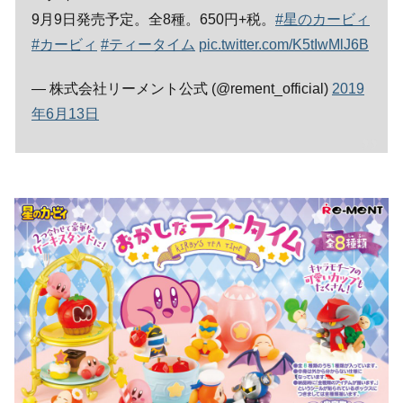
9月9日発売予定。全8種。650円+税。
#星のカービィ
#カービィ
#ティータイム
pic.twitter.com/K5tIwMlJ6B
— 株式会社リーメント公式 (@rement_official)
2019
年6月13日