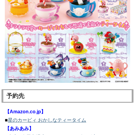
予約先
【Amazon.co.jp】
■
星のカービィ おかしなティータイム
【あみあみ】