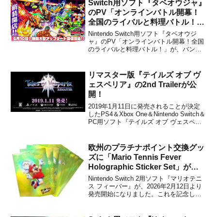
Switch用ソフト『タベオウジャ』
のPV「オンラインバトル開幕！
全国のライバルと料理バトル！」
が公開！
Nintendo Switch用ソフト『タベオウジ
ャ』のPV「オンラインバトル開幕！全国
のライバルと料理バトル！」が、バンダ
イから公開されました。下記から動画を
チェックすることができます。／
#NintendoSwitch 新感覚料理アクション
リマスター版『テイルズ オブ ヴ
ゲーム#タベオウジャ 無料大型アップ
ェスペリア』の2nd Trailerが公
デ...
開！
2019年1月11日に発売されることが決定
したPS4＆Xbox One＆Nintendo Switch＆
PC用ソフト『テイルズ オブ ヴェスペリ
ア』の2nd Trailerが公開されました。下記
より動画をチェックできます。【2nd
Trailer公開！】2019年1月11日（金）...
欧州のプラチナポイント交換グッ
ズに「Mario Tennis Fever
Holographic Sticker Set」が登
場！
Nintendo Switch 2用ソフト『マリオテニ
ス フィーバー』が、2026年2月12日より
発売開始になりました。これを記念し
て、欧州のMy Nintendo Store プラチナポ
イント交換グッズに「Mario Tennis Fever