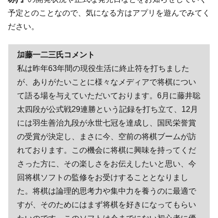
予定とのことなので、気になる方はアプリを遊んでみてく
ださい。
加藤一二三氏コメント
私は昨年63年間の現役生活に終止符を打ちました
が、ありがたいことに様々なメディアで将棋につい
て語る場を与えていただいております。6月に藤井聡
太四段が公式戦29連勝という記録を打ち立て、12月
には羽生善治九段が永世七冠を達成し、国民栄誉賞
の受賞が決定し、まさに今、空前の将棋ブームが訪
れております。この機会に将棋に興味を持ってくだ
さった方に、その楽しさをお伝えしたいと思い、今
回将棋ソフトの監修をお受けすることとなりまし
た。将棋は論理的思考力や集中力を養うのに最適で
すが、そのためにはまず将棋を好きになってもらい