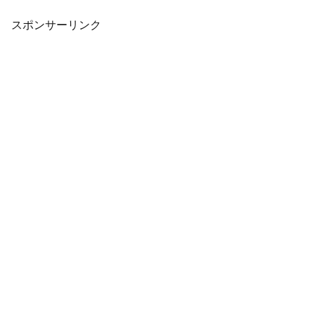
ールド ＋ フューリーワールド』をプレイ
するというゲーム実況企画になっていま
す。興味...
スポンサーリンク