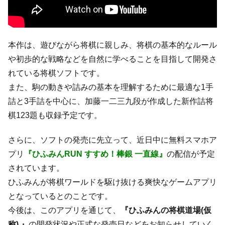
本作は、遊びながら将棋に親しみ、将棋の基本的なルール
や初歩的な戦略などを自然に学べることを目指して開発さ
れている将棋ソフトです。
また、駒の動きや詰みの基本を理解するために最適な1手
詰と3手詰を中心に、加藤一二三九段が作成した新作詰将
棋123題も収録予定です。
さらに、ソフトの発売に先立って、近日中に無料スマホア
プリ
『ひふみんRUN すすめ！棒銀 一直線』
の配信が予定
されています。
ひふみんが将棋ワールドを駆け抜ける爽快なゲームアプリ
となっているとのことです。
今後は、このアプリを通じて、
『ひふみんの将棋道場(仮
称) 』
の開発状況や正式な発売日などをお知らせしていく