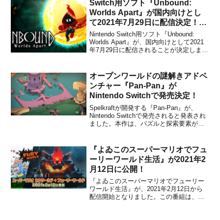
Holographic Stick...
Switch用ソフト『Unbound:
Worlds Apart』が国内向けとし
て2021年7月29日に配信決定！体
験版
Nintendo Switch用ソフト『Unbound:
Worlds Apart』が、国内向けとして2021
年7月29日に配信されることが決定しまし
た。販売価格は2,050円(税込)に設定され
ています。本作は、手作りの美しいアー
トワークを特徴とする、没入感の2Dパズ
オープンワールドの謎解きアドベ
ルプラットフ...
ンチャー『Pan-Pan』が
Nintendo Switchで発売決定！
Spelkraftが開発する『Pan-Pan』が、
Nintendo Switchで発売されると発表され
ました。本作は、パズルと探索要素が中
心となるオープンワールドのアドベンチ
ャーゲームです。主人公が乗る宇宙船
が、ある惑星に墜落してしまうところか
『よゐこのスーパーマリオでフュ
ら物語が開始します。有名なサウン
ーリーワールド生活』が2021年2
ド・...
月12日に公開！
『よゐこのスーパーマリオでフューリー
ワールド生活』が、2021年2月12日から
配信開始となりました。この番組は、よ
ゐこの有野さんと濱口さんが2021年2月
12日に発売された『スーパーマリオ 3Dワ