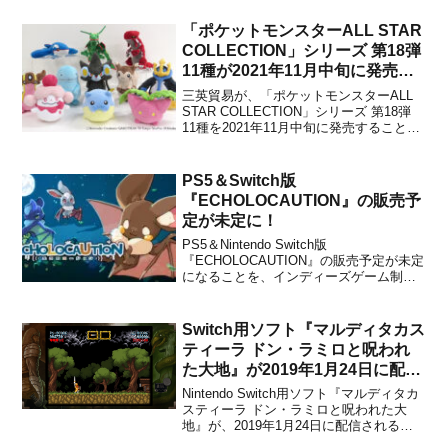
「ポケットモンスターALL STAR
COLLECTION」シリーズ 第18弾
11種が2021年11月中旬に発売決
定！
三英貿易が、「ポケットモンスターALL
STAR COLLECTION」シリーズ 第18弾
11種を2021年11月中旬に発売することを
発表しました。今回は伝説のポケモンた
ちをはじめ、もちふわクッションで好評
のヌオーやタマザラシなど、幅広い世代
PS5＆Switch版
のポケモンたちをラインナップにして
『ECHOLOCAUTION』の販売予
い...
定が未定に！
PS5＆Nintendo Switch版
『ECHOLOCAUTION』の販売予定が未定
になることを、インディーズゲーム制作
サークルのハコニワハコビヤが発表しま
した。未定になった理由は「パブリッシ
ャー側の諸事情により、移植版開発の継
Switch用ソフト『マルディタカス
続が困難となったため。」としていま
ティーラ ドン・ラミロと呪われ
す。なお、PS5...
た大地』が2019年1月24日に配信
決定！『魔界村』ライクな横スク
Nintendo Switch用ソフト『マルディタカ
ロール2Dアクションゲーム
スティーラ ドン・ラミロと呪われた大
地』が、2019年1月24日に配信されるこ
とが決定しました。販売価格は1,700円