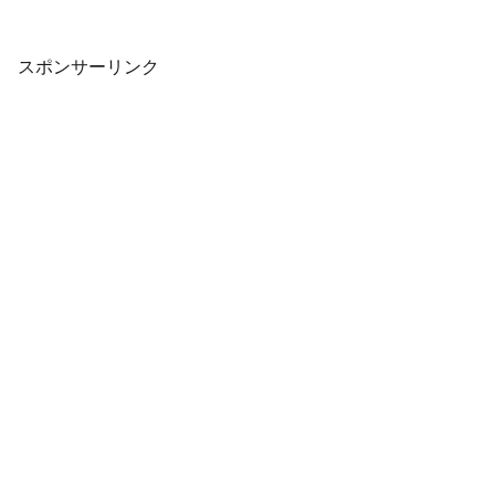
ックスから公開されました。本作の魅力
を凝縮した内容の動画になっています。
興味のある方は、下記から動画...
スポンサーリンク