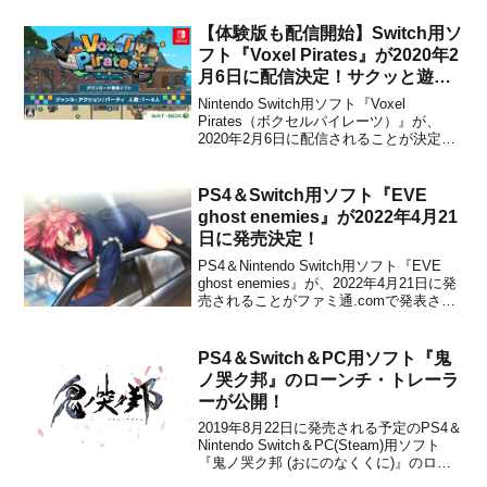
(税込)ですが、1月23日 23:59までは割引
価格の1,530円(税込)で購入できます。本
【体験版も配信開始】Switch用ソ
作は、スペインのイ...
フト『Voxel Pirates』が2020年2
月6日に配信決定！サクッと遊べ
るお手軽アクションゲーム
Nintendo Switch用ソフト『Voxel
Pirates（ボクセルパイレーツ）』が、
2020年2月6日に配信されることが決定し
ました。販売価格は850円(税込)に設定さ
れており、1月23日より「あらかじめダウ
ンロード」が開始される予定です。【更
PS4＆Switch用ソフト『EVE
新】発売日の2月6日より、...
ghost enemies』が2022年4月21
日に発売決定！
PS4＆Nintendo Switch用ソフト『EVE
ghost enemies』が、2022年4月21日に発
売されることがファミ通.comで発表され
ました。本作は、菅野ひろゆき氏による
名作アドベンチャーゲーム『EVE Burst
error』の続編で、Nintendo Swi...
PS4＆Switch＆PC用ソフト『鬼
ノ哭ク邦』のローンチ・トレーラ
ーが公開！
2019年8月22日に発売される予定のPS4＆
Nintendo Switch＆PC(Steam)用ソフト
『鬼ノ哭ク邦 (おにのなくくに)』のロー
ンチ・トレーラーが、スクウェア・エニ