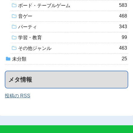
583
ボード・テーブルゲーム
468
音ゲー
343
パーティ
99
学習・教育
463
その他ジャンル
25
未分類
メタ情報
投稿の RSS