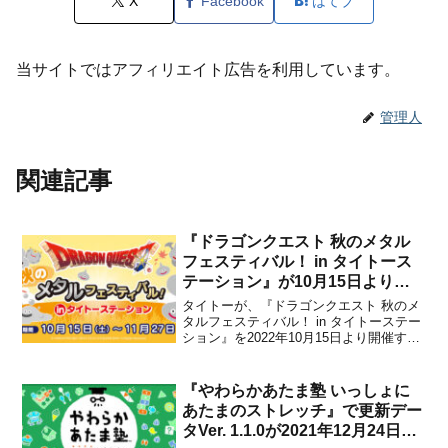
X
Facebook
はてブ
当サイトではアフィリエイト広告を利用しています。
管理人
関連記事
『ドラゴンクエスト 秋のメタル
フェスティバル！ in タイトース
テーション』が10月15日より開
催決定！
タイトーが、『ドラゴンクエスト 秋のメ
タルフェスティバル！ in タイトーステー
ション』を2022年10月15日より開催する
ことを発表しました。●開催期間：2022
年10月15日(土)～11月27日(日)期間中は
『ドラゴンクエスト』のタイトー限定プ
『やわらかあたま塾 いっしょに
ライズが続々と登場するほか、タイ...
あたまのストレッチ』で更新デー
タVer. 1.1.0が2021年12月24日か