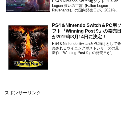
PS4＆Nintendo Switch用ソフト『Fallen
Legion-救いの亡霊- (Fallen Legion
Revenants)』の国内発売日が、2021年10
月28日に決定したことがアークシステム
ワークスから発表されました。価格は
3,000円(税込)に設定されていま...
PS4＆Nintendo Switch＆PC用ソ
フト『Winning Post 9』の発売日
が2019年3月14日に決定！
PS4＆Nintendo Switch＆PC向けとして発
売されるウイニングポストシリーズの最
新作『Winning Post 9』の発売日が、
2019年3月14日に決定しました。コーエ
ーテクモゲームスから発表されていま
す。『Winning Post 9』発売日が2019年3
月14日...
スポンサーリンク