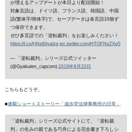
が増えるアップデートが本日より配信開始！
対象言語は、ドイツ語、フランス語、韓国語、中国
語(繁体字/簡体字)で、セーブデータは各言語10個ず
つ保存できます。
ぜひ多言語での「逆転裁判」をお楽しみください！
https://t.co/HNs60yatzg
pic.twitter.com/HTOFNsZXe5
— 「逆転裁判」シリーズ公式ツイッター
(@Gyakuten_capcom)
2019年8月22日
こちらもどうぞ。
■
連載ショートストーリー「成歩堂法律事務所の日常」
「逆転裁判」シリーズ公式サイトにて、「逆転裁
判」の生みの親である巧舟による完全書き下ろしシ