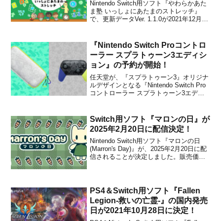
ら配信開始！
Nintendo Switch用ソフト『やわらかあた
ま塾 いっしょにあたまのストレッチ』
で、更新データVer. 1.1.0が2021年12月24
日から配信開始になったことが任天堂か
ら発表されました。以下、パッチノート
です。【全般】●各モードの「すいそくし
『Nintendo Switch Proコントロ
ゃしん」「超すいそくしゃし...
ーラー スプラトゥーン3エディシ
ョン』の予約が開始！
任天堂が、『スプラトゥーン3』オリジナ
ルデザインとなる『Nintendo Switch Pro
コントローラー スプラトゥーン3エディ
ション』と『Nintendo Switchキャリング
ケース スプラトゥーン3エディション (画
面保護シート付き)』も2022年8月26日に
Switch用ソフト『マロンの日』が
発売するこ...
2025年2月20日に配信決定！
Nintendo Switch用ソフト『マロンの日
(Marron's Day)』が、2025年2月20日に配
信されることが決定しました。販売価格
は1,200円(税込)に設定されています。
『Marron's Day』(マロンの日) トレーラ
ー本作は、『A HERO AND A G...
PS4＆Switch用ソフト『Fallen
Legion-救いの亡霊-』の国内発売
日が2021年10月28日に決定！