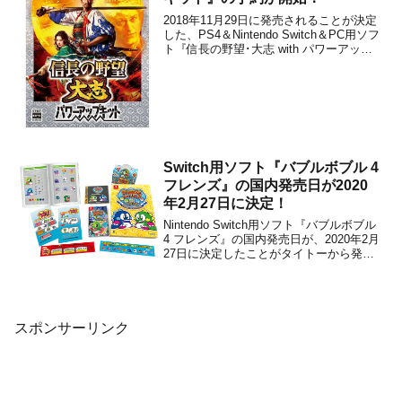
2018年11月29日に発売されることが決定
した、PS4＆Nintendo Switch＆PC用ソフ
ト『信長の野望･大志 with パワーアップ
キット』の予約が本日から開始されまし
た。信長の野望・大志 with パワーアップ
キットposted with amazlet at 18...
Switch用ソフト『バブルボブル 4
フレンズ』の国内発売日が2020
年2月27日に決定！
Nintendo Switch用ソフト『バブルボブル
4 フレンズ』の国内発売日が、2020年2月
27日に決定したことがタイトーから発表
されました。販売価格は通常版＆ダウン
ロード版が5,280円(税込)で、特装版が
10,780円(税込)です。オリジナルステッカ
ー付の『バブルボブル...
スポンサーリンク