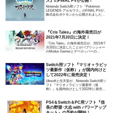
ス』のFINAL PVが公開！
Nintendo Switch用ソフト『Pokémon
LEGENDS アルセウス』のFINAL PVが、
株式会社ポケモンから公開されました。
下記から動画をチェックすることができ
ます。1月28日（金）発売の『Pokémon
LEGENDS アルセウス』ファイナルPVが
公開！はるか...
『Cris Tales』の海外発売日が
2021年7月20日に決定！
『Cris Tales』の海外発売日が、2021年7
月20日に決定したことがパブリッシャー
のModus Gamesとデベロッパーの
Dreams Uncorporated, SYCKから発表さ
れました。なお、新たにRelease Date
Reveal Trailerが公開になった...
Switch用ソフト『マリオ＋ラビッ
ツ最新作（仮称）』が国内向けと
して2022年に発売決定！
Ubisoftと任天堂が、Nintendo Switch用ソ
フト『マリオ＋ラビッツ最新作（仮
称）』を国内向けとして2022年に発売す
ることをアナウンスしました。Mario +
Rabbids Sparks of Hopeの日本版になり
ます。本作は、『マリオ＋ラビッツ キン
PS4＆Switch＆PC用ソフト『信
グダムバ...
長の野望･大志 with パワーアップ
キット』の予約が開始！