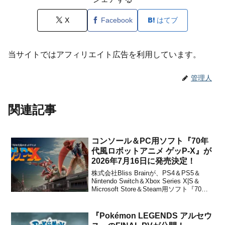
X
Facebook
はてブ
当サイトではアフィリエイト広告を利用しています。
管理人
関連記事
コンソール＆PC用ソフト『70年
代風ロボットアニメ ゲッP-X』が
2026年7月16日に発売決定！
株式会社Bliss Brainが、PS4＆PS5＆
Nintendo Switch＆Xbox Series X|S＆
Microsoft Store＆Steam用ソフト『70年
代風ロボットアニメ ゲッP-X』を2026年7
月16日に発売することを発表しました。
本作は、1999年にPl...
『Pokémon LEGENDS アルセウ