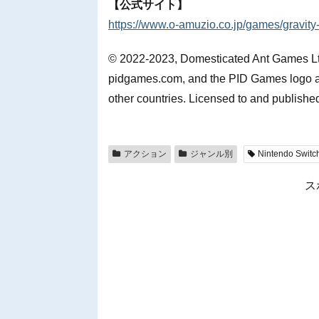
【公式サイト】
https://www.o-amuzio.co.jp/games/gravity-c
© 2022-2023, Domesticated Ant Games Lt
pidgames.com, and the PID Games logo are
other countries. Licensed to and published
アクション
ジャンル別
Nintendo Switc
ス