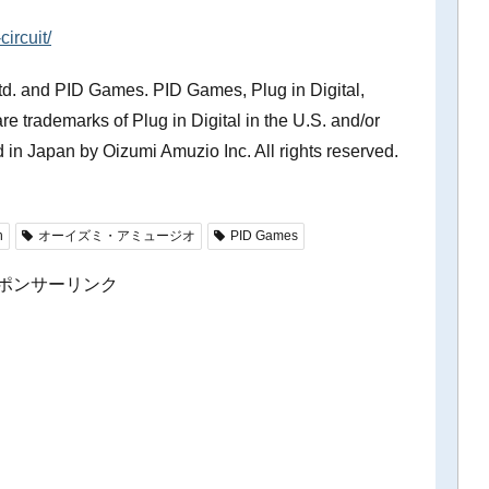
ircuit/
d. and PID Games. PID Games, Plug in Digital,
 trademarks of Plug in Digital in the U.S. and/or
 in Japan by Oizumi Amuzio Inc. All rights reserved.
h
オーイズミ・アミュージオ
PID Games
ポンサーリンク