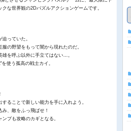
ックな世界観の2Dパズルアクションゲームです。
が迫っていた。
征服の野望をもって闇から現れたのだ。
英雄を呼ぶ以外に手立てはない…。
cuit”を使う孤高の戦士カイ。
！
出することで新しい能力を手に入れよう。
込み、敵をふっ飛ばせ！
ャンプも攻略のカギとなる。