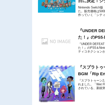
日に決定！シ
Nintendo Sw
た。販売価格は50
作っていく「シテ
ています。元々はス
『UNDER 
た！』のPS5＆
『UNDER DEF
た！』のPS5＆Nint
ティコネクションが
は呪われて...
『スプラトゥー
BGM「Rip E
『スプラトゥーン2』の
れました。「Wet 
されている、新鋭気
Floor」。様々なジャ