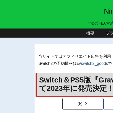
N
非公式 任天堂
概要
プ
当サイトではアフィリエイト広告を利用
Switch2の予約情報は
@switch2_goods
で
Switch＆PS5版『Gra
て2023年に発売決定
X