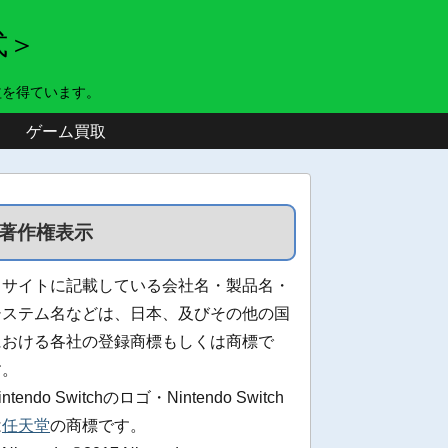
式＞
益を得ています。
ゲーム買取
著作権表示
当サイトに記載している会社名・製品名・
システム名などは、日本、及びその他の国
における各社の登録商標もしくは商標で
す。
intendo Switchのロゴ・Nintendo Switch
は
任天堂
の商標です。