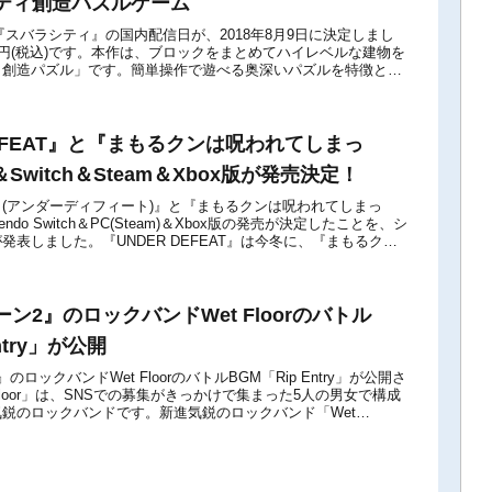
ティ創造パズルゲーム
itch版『スバラシティ』の国内配信日が、2018年8月9日に決定しまし
0円(税込)です。本作は、ブロックをまとめてハイレベルな建物を
ィ創造パズル」です。簡単操作で遊べる奥深いパズルを特徴とし
マートフォン向...
DEFEAT』と『まもるクンは呪われてしまっ
Switch＆Steam＆Xbox版が発売決定！
EAT (アンダーディフィート)』と『まもるクンは呪われてしまっ
endo Switch＆PC(Steam)＆Xbox版の発売が決定したことを、シ
発表しました。『UNDER DEFEAT』は今冬に、『まもるクン
ン2』のロックバンドWet Floorのバトル
ntry」が公開
ロックバンドWet FloorのバトルBGM「Rip Entry」が公開さ
Floor」は、SNSでの募集がきっかけで集まった5人の男女で構成
鋭のロックバンドです。新進気鋭のロックバンド「Wet
ン...