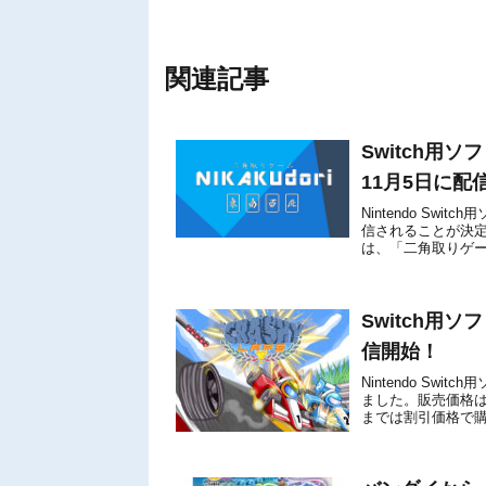
関連記事
Switch用ソ
11月5日に配
Nintendo Swi
信されることが決定
は、「二角取りゲ
す。以下、任天堂公式
Switch用ソフ
信開始！
Nintendo Swi
ました。販売価格は80
までは割引価格で購入す