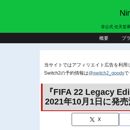
N
非公式 任天堂
概要
プ
当サイトではアフィリエイト広告を利用
Switch2の予約情報は
@switch2_goods
で
『FIFA 22 Legacy 
2021年10月1日に発
X