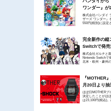
バンダイから
ワンダー』が2
株式会社バンダイ 
ザーズ ワンダー』
550円(税別)に設定
マリオブラザーズ ワ
完全新作の縦スク
Switchで発
株式会社ガルチと面
Nintendo Sw
北米・欧州・豪州の地
ACES』『まもるクン
『MOTHER
月20日より
ほぼ日MOTHERプ
決定したことがほぼ
は23,100円(税
販売が開始される予定