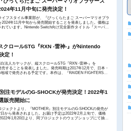
『びっくらたまご スーパーマリオブラザーズ
024年11月中旬に発売決定！
ライフスタイル事業部が、『びっくらたまご スーパーマリオブラ
を2024年11月中旬から発売開始することを発表しました。価格は
されています。Nintendo Switch向け完全新作タイトル『スーパー
ンダ...
ロールSTG『RXN -雷神-』がNintendo
売決定！
白法人カヤックが、縦スクロールSTG『RXN -雷神-』を
itchで発売することを発表しました。発売時期は2017年12月で、日本・
域で発売される予定です。本作は、『RAIDEN FIGHTERS
...
』別注モデルのG-SHOCKが発売決定！2022年1
抽選販売開始に
ロジェクトより、『MOTHER』別注モデルのG-SHOCKの発売が
日から発表されました。お届け予定は2022年2月上旬で、価格
込)。2022年1月20日より、同プロジェクトのウェブショップにて抽選
です。...