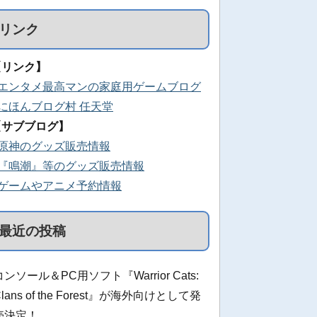
リンク
【リンク】
■エンタメ最高マンの家庭用ゲームブログ
■にほんブログ村 任天堂
【サブブログ】
■原神のグッズ販売情報
■『鳴潮』等のグッズ販売情報
■ゲームやアニメ予約情報
最近の投稿
コンソール＆PC用ソフト『Warrior Cats:
Clans of the Forest』が海外向けとして発
売決定！