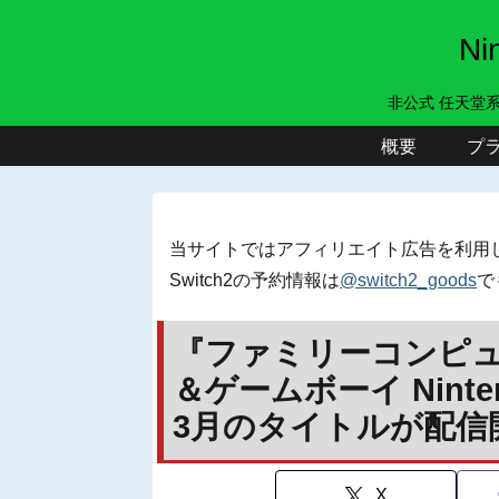
N
非公式 任天堂
概要
プ
当サイトではアフィリエイト広告を利用
Switch2の予約情報は
@switch2_goods
で
『ファミリーコンピ
＆ゲームボーイ Nintend
3月のタイトルが配信
X